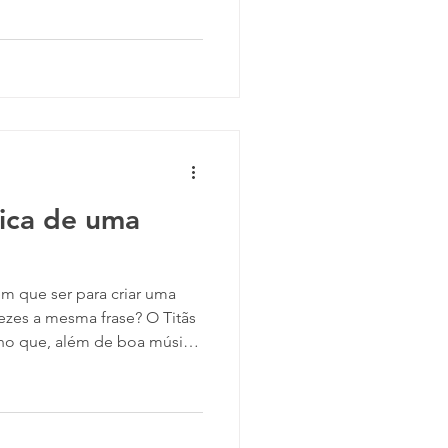
cônica letra? Por trás de
stra a história de um garoto
to seus pais vão a um show
músico de voltar para sua
u o músico K
sica de uma
 que ser para criar uma
ezes a mesma frase? O Titãs
ho que, além de boa música,
esus Não Tem Dentes no País
idade pesada que a banda já
o anterior em Cabeça