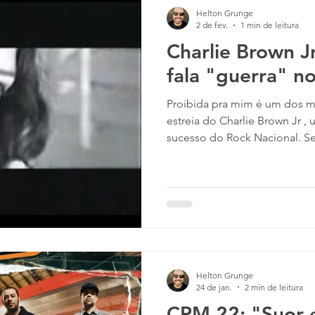
líder da banda sempre foi o
Helton Grunge
del
2 de fev.
1 min de leitura
Charlie Brown J
fala "guerra" no
Proibida pra mim é um dos maiores hits do álbum de
estreia do Charlie Brown Jr 
sucesso do Rock Nacional. 
sonoridade animada e bem in
elementos de Rock Alternativo
declaração de amor de Chorão para a mulher que vir
ser sua esposa, Graziela Gon
. Na letra da música, Chorão descreve a situação inusitada
de Graziela ter achado
Helton Grunge
24 de jan.
2 min de leitura
CPM 22: "Suor e 