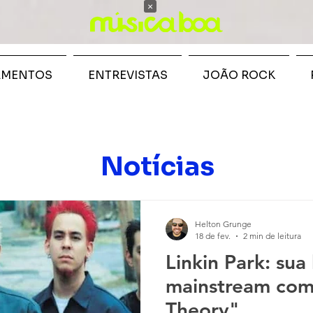
×
AMENTOS
ENTREVISTAS
JOÃO ROCK
Notícias
Helton Grunge
18 de fev.
2 min de leitura
Linkin Park: sua
mainstream com
Theory"