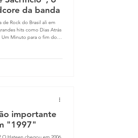
dcore da banda
andes hits como Dias Atrás
ou a ouvir o álbum da banda
rdendo! É inegável que a
 relevante na cena Rock,
asil e animando o público
 que a banda já tem
xão importante
m "1997"
 chegou em 2006