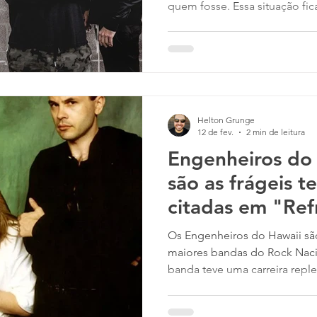
quem fosse. Essa situação fi
da música Prison Song , a fai
Toxicity (2001), um dos melhores já lançados pela banda.
A música traz uma abertura d
e expectativa no ouvinte. Ma
música (claro, além de sua int
ferrenha ao sistema, uma vez
Helton Grunge
12 de fev.
2 min de leitura
Engenheiros do
são as frágeis 
citadas em "Ref
Bolero"?
Os Engenheiros do Hawaii são, sem dúvida, uma das
maiores bandas do Rock Naci
banda teve uma carreira reple
que marcaram a vida de muit
Humberto Gessinger era estudante de arquitetura