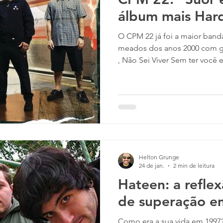
álbum mais Har
O CPM 22 já foi a maior banda de Rock do Brasil ali em
meados dos anos 2000 com gr
, Não Sei Viver Sem ter você e Um Minuto para o fim do
mundo . Porém, você já cheg
chamado Suor e Sacrifício (2017)? Se ainda não ouviu,
você não sabe o que está pe
banda ainda segue sendo bem
fazendo shows por todo o Br
por onde passa, mas uma vez
Helton Grunge
24 de jan.
2 min de leitura
Hateen: a refle
de superação e
Como era a sua vida em 1997? O Hateen