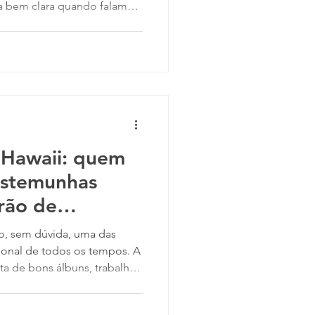
ca bem clara quando falamos
xa de abertura do álbum
iferenciada, causando tensão
s, o mais impactante da
ensidade) é sua crítica
 que muitos são encar
 Hawaii: quem
testemunhas
rão de
onal de todos os tempos. A
ta de bons álbuns, trabalhos
os amantes da boa música.