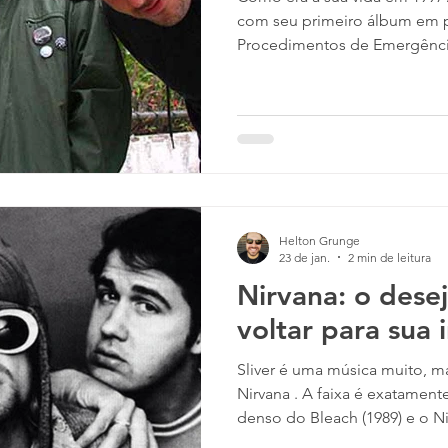
com seu primeiro álbum em 
Procedimentos de Emergência (2006), e já trouxe con
uma reflexão importante sob
1997 , o maior sucesso da car
Koala , vocalista e o composit
o ano citado no título da mús
para sua vida, uma vez que 
duradouro com uma pessoa q
Helton Grunge
23 de jan.
2 min de leitura
Nirvana: o dese
voltar para sua i
Sliver é uma música muito, mas muito importante para o
Nirvana . A faixa é exatamente o
denso do Bleach (1989) e o Nirvana mais "pop" do
Nevermind (1991). Mas, você realmente já parou para