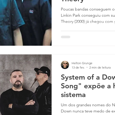
Poucas bandas conseguem o
Linkin Park conseguiu com sua estreia. O disco Hybrid
Theory (2000) já chegou com grandes músicas que são
lembradas até o dia de hoje c
One Step Closer , faixas qu
vez por todas o cenário musi
vieram junto com uma novida
Misturando elementos de Roc
Rap e Música Eletrônica, a b
Helton Grunge
bem com
13 de fev.
2 min de leitura
System of a Dow
Song" expõe a h
sistema
Um dos grandes nomes do Ne
Down nunca teve medo de expor suas ideias e atacar