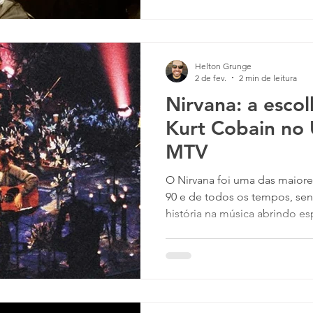
quando abandonou a faculdade
música. Mas, ele também era 
filosofia, de romances, de esc
poemas. Toda esse vasto conh
Helton Grunge
2 de fev.
2 min de leitura
Nirvana: a esco
Kurt Cobain no
MTV
O Nirvana foi uma das maiores bandas de Rock dos anos
90 e de todos os tempos, s
história na música abrindo e
geração de Rock Alternativo 
anos 80 e início dos anos 90.
presença de Kurt Cobain , se
desde sua forma de compor a
entrevistas e de se portar no 