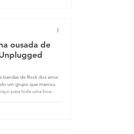
 para seguir carreira na
um grande leitor de
ritores existencialistas e de
ecimento de literatura aju
lha ousada de
 Unplugged
endo um grupo que marcou
spaço para toda uma boa
que surgiu entre o fim dos
 A marca da banda foi a
ndo icônico e excêntrico
té sua forma de dar
palco. Mas, além disso, o