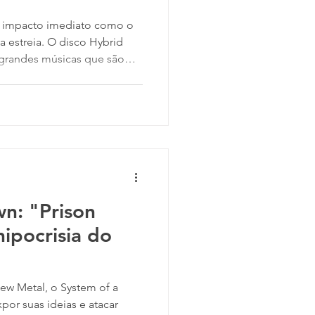
 impacto imediato como o
omo Crawling , In the End e
e ajudaram a mudar de uma
cal da época. Os anos 90
de: o New Metal.
k e Metal a estilos como
anda conseguiu se conectar
n: "Prison
ipocrisia do
w Metal, o System of a