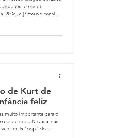
português, o ótimo
sigo
re superação com a música
reira da banda. Rodrigo
or da faixa, deixa claro que
ica foi importante demais
rompeu um relacionamento
ue amou muito. Essa situaç
jo de Kurt de
nfância feliz
 elo entre o Nirvana mais