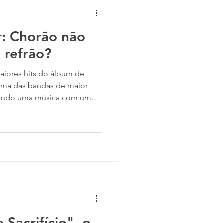
usado em suas escolhas. Uma
r: Chorão não
 refrão?
, uma das bandas de maior
Sendo uma música com uma
teressante, misturando
 e Ska, a faixa é uma
ia a
çalves , apelidada de Grazon
 seu cabelo engraçado e di
Sacrifício", o