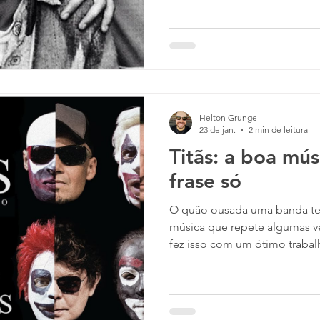
pensar no significado de sua i
uma narrativa simples que mo
que fica com os avós enquan
tem um desejo incessante do 
infância feliz. Quem conhece
Helton Grunge
23 de jan.
2 min de leitura
Titãs: a boa mú
frase só
O quão ousada uma banda tem
música que repete algumas v
fez isso com um ótimo trabal
ainda é o título do álbum: J
dos Banguelas (1987). O álbum foi um trabalho de
transição, mostrando a sonor
havia apresentado no trabalh