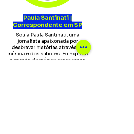
Paula Santinati |
Correspondente em SP
Sou a Paula Santinati, uma
jornalista apaixonada por
desbravar histórias através da
música e dos sabores. Eu exploro
o mundo da música procurando
por mensagens que me façam
refletir sobre a complexidade do
nosso universo. Pra mim, músicas
são narrativas que moldam nossas
experiências. E assim como a
música, a culinária é uma forma de
explorar esse mundo gigante que
a cada dia nos surpreende com
novos sabores, mas isso também
é uma forma de falar que gosto
mesmo é de comer!