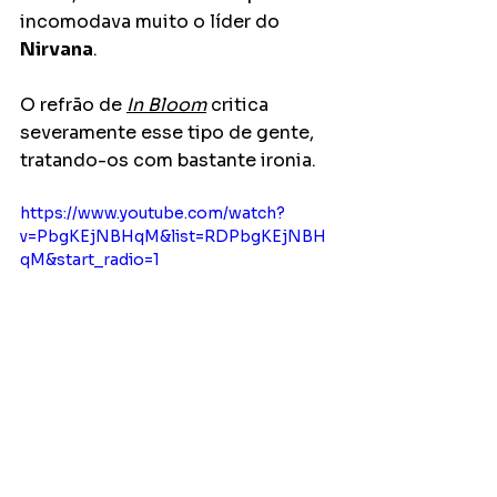
incomodava muito o líder do 
Nirvana
.
O refrão de 
In Bloom
 critica 
severamente esse tipo de gente, 
tratando-os com bastante ironia.
https://www.youtube.com/watch?
v=PbgKEjNBHqM&list=RDPbgKEjNBH
qM&start_radio=1