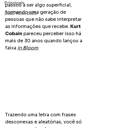
Principais
passou a ser algo superficial, 
formando uma geração de 
João Rock 2025
pessoas que não sabe interpretar 
as informações que recebe. 
Kurt 
Cobain
 pareceu perceber isso há 
mais de 30 anos quando lançou a 
faixa 
In Bloom
.
Trazendo uma letra com frases 
desconexas e aleatórias, você só 