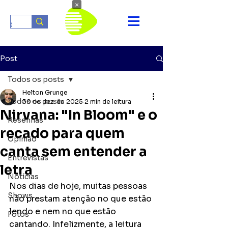
×
Post
Todos os posts
Helton Grunge
Todos os posts
30 de dez. de 2025
2 min de leitura
Nirvana: "In Bloom" e o
Resenhas
recado para quem
Opinião
canta sem entender a
Entrevistas
letra
Notícias
Nos dias de hoje, muitas pessoas 
Shows
não prestam atenção no que estão 
lendo e nem no que estão 
Fotos
cantando. Infelizmente, a leitura 