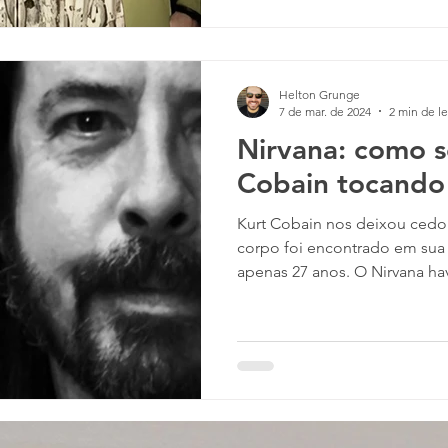
Helton Grunge
7 de mar. de 2024
2 min de le
Nirvana: como s
Cobain tocando
Kurt Cobain nos deixou cedo 
corpo foi encontrado em sua 
apenas 27 anos. O Nirvana havi