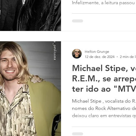
Infelizmente, a leitura passou 
formando uma geração de pe
interpretar as informações q
pareceu perceber isso há ma
a faixa In Bloom . Trazendo u
desconexas e aleatórias, voc
que o músico quer realmente
Helton Grunge
ao refrão, desc
12 de dez. de 2024
2 min de l
Michael Stipe, v
R.E.M., se arre
ter ido ao "MT
New York" do N
Michael Stipe , vocalista do R.E.M. e um dos
nomes do Rock Alternativo d
deixou claro em entrevistas qu