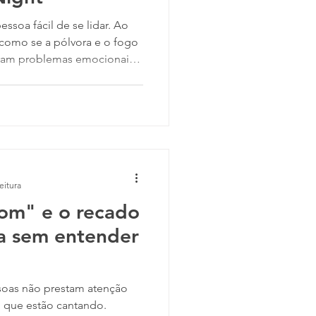
 como se a pólvora e o fogo
eram problemas emocionais
 ilícitos, bebiam muito e
nativo em ascensão. Mas,
e amavam. Pelo menos Kurt
rejeição. Encontrar alguém
o antes de o Nirvana
eitura
oom" e o recado
a sem entender
ssoas não prestam atenção
 que estão cantando.