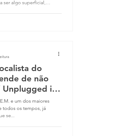
a ser algo superficial,
ssoas que não sabe
ue recebe. Kurt Cobain
is de 30 anos quando lançou
ma letra com frases
ê só consegue entender o
 dizer quando a faixa chega
eitura
ocalista do
pende de não
V Unplugged in
irvana
 maiores
e todos os tempos, já
e se...