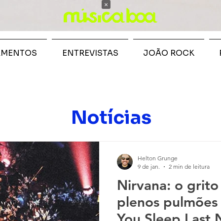
×
AMENTOS
ENTREVISTAS
JOÃO ROCK
Notícias
Helton Grunge
9 de jan.
2 min de leitura
Nirvana: o grito
plenos pulmões
You Sleep Last 