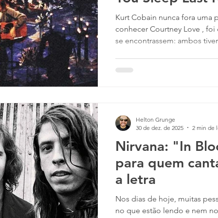
Kurt Cobain nunca fora uma pessoa fácil de se lidar. Ao
conhecer Courtney Love , foi
se encontrassem: ambos tiv
desde a infância, abusavam de
tinham bandas de Rock Alter
acima de tudo isso, ambos s
Cobain a amava muito. O vocalista do Nirvana nunca
soube lidar muito bem com a 
que estava ao seu lado mesm
Helton Grunge
30 de dez. de 2025
2 min de l
Nirvana: "In Bl
para quem cant
a letra
Nos dias de hoje, muitas pe
no que estão lendo e nem no