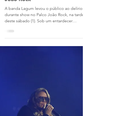
Jú Burian
1 de ago.
1 min de leitura
Lagum aproveita pôr-do-sol para
esbanjar muita brasilidade no
João Rock
A banda Lagum levou o público ao delírio
durante show no Palco João Rock, na tarde
deste sábado (1). Sob um entardecer
belíssimo, os quatro integrantes trouxeram
energia para uma multidão de pessoas. O
público pôde vibrar com sucessos do grupo
mineiro, se entregando a sucessos como “A
Cidade”, que ganhou uma dedicatória