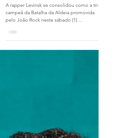
1 de ago.
1 min de leitura
Levinsk conquista tricampeonato
da Batalha da Aldeia no João
Rock
A rapper Levinsk se consolidou como a tri-
campeã da Batalha da Aldeia promovida
pelo João Rock neste sábado (1).
Responsável por abrir a tarde de shows no
Palco João Rock, a batalha contou com
nomes consolidados participando do
desafio: Levinsk, Big Mike, Japa e o
vencedor da seletiva da cena local, Mano
Batz. A mediação ficou por conta de Bob13,
fundador do BDA, e Alva, mestre de
cerimônia da competição de rima.
Acompanhados pelo uníssono ensandecido
da galera de “sangue, sa