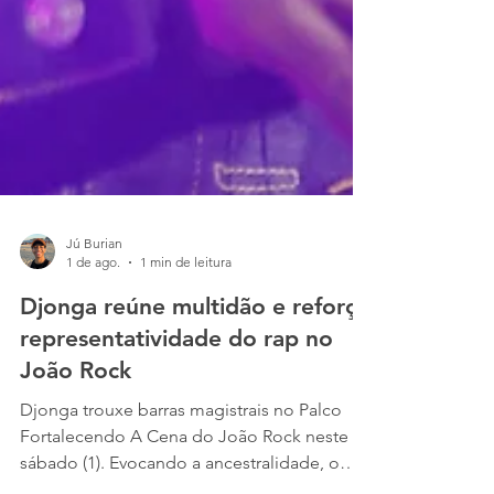
Jú Burian
1 de ago.
1 min de leitura
Djonga reúne multidão e reforça
representatividade do rap no
João Rock