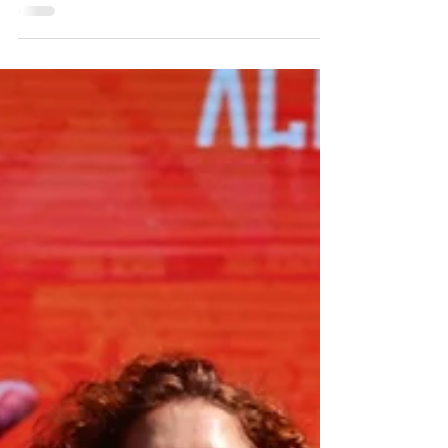
Djonga trouxe barras magistrais no Palco
Fortalecendo A Cena do João Rock neste
sábado (1). Evocando a ancestralidade, o
cantor iniciou o show revisitando a história
de Exú perpassando pela identidade e fé da
sua nova era, “Quanto Mais Eu Como, Mais
Fome Eu Sinto”. O setlist foi muito bem
servido, com um repertório cheio de
clássicos que fizeram a platéia sair do chão.
Num flow responsa, Djonga trouxe “Hat
Trick” para abrir alas para o rei com um
público ensandecido, além de