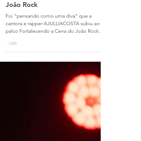
Jú Burian
1 de ago.
1 min de leitura
Do Ballroom ao rap:
AJULLIACOSTA quebra tudo no
João Rock
Foi "pensando como uma diva" que a
cantora e rapper AJULLIACOSTA subiu ao
palco Fortalecendo a Cena do João Rock
para apresentar o segundo show de sua era
"NOVO TESTAMENTO". Com direito a looks
extravagantes, a cantora trouxe flows que já
conquistaram o coração do público, como
"O Que a Julia Vai Ser?" e "Homens Como
Você". O balé, de altíssimo nível, também
foi um dos destaques, com direito a um