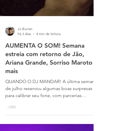
Jú Burian
há 3 dias
4 min de leitura
AUMENTA O SOM! Semana
estreia com retorno de Jão,
Ariana Grande, Sorriso Maroto e
mais
QUANDO O DJ MANDAR! A última semana
de julho reservou algumas boas surpresas
para calibrar seu fone, com parcerias
chiclete e ritmos diversos. A dupla de ouro
do funk carioca está de volta. Dennis e Kevin
O Chris vibram com um beat diferenciado na