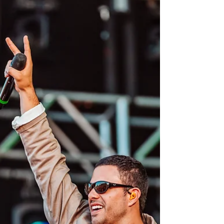
O BaianaSystem deu um show no Palco
João Rock neste sábado (1), ao lado de
Vandal e Bnegão na penúltima apresentação
da noite. Mesmo com o atraso de mais de
15 minutos, a banda não deixou o futuro
demorar e abriu a performance com uma
estrutura gigantesca revisitando marcos
políticos, como o final da Segunda Guerra
Mundial e o golpe militar no Brasil. E foi
basicamente impossível ficar parado desde
o início. A entrada ficou por conta de “Reza
forte”, junto com Bnegão no fron