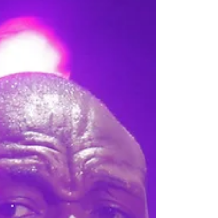
versão completa do álbum “EU E KEVIN,
DENNIS E EU" e te envolvem em um
verdadeiro baile do DDD 21. E quem
também soube aproveitar bem uma parceria
foi o Sorriso Maroto. Essa semana, o grupo
de pagode libera “Sorriso Eu Gosto no Pago