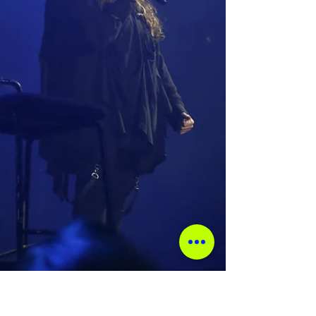
especial para Ribeirão Preto, e “Oi” “Deixa”,
para relembrar os hits que consagraram
Pedro Calais, Francisco Jardim, Otávio
Cardoso e Jorge - além de Tio Wils