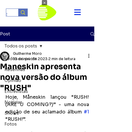
×
Post
Todos os posts
Guilherme Moro
Todos os posts
10 de nov. de 2023
2 min de leitura
Maneskin apresenta
Resenhas
nova versão do álbum
Opinião
"RUSH"
Entrevistas
Hoje, Måneskin lançou “RUSH! 
Notícias
(ARE U COMING?)” - uma nova 
edição de seu aclamado álbum 
#1
Shows
“RUSH!”. 
Fotos