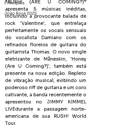
“RUSH! (ARE U COMING?)” 
Principais
apresenta 5 músicas inéditas, 
João Rock 2025
incluindo a provocante balada de 
rock 'Valentine', que entrelaça 
perfeitamente os vocais sensuais 
do vocalista Damiano com os 
refinados floreios de guitarra do 
guitarrista Thomas. O novo single 
eletrizante de Måneskin, 'Honey 
(Are U Coming?)', também está 
presente na nova edição. Repleto 
de vibração musical, exibindo um 
poderoso riff de guitarra e um coro 
cativante, a banda recentemente o 
apresentou no JIMMY KIMMEL 
LIVEdurante a passagem norte-
americana de sua RUSH! World 
Tour.