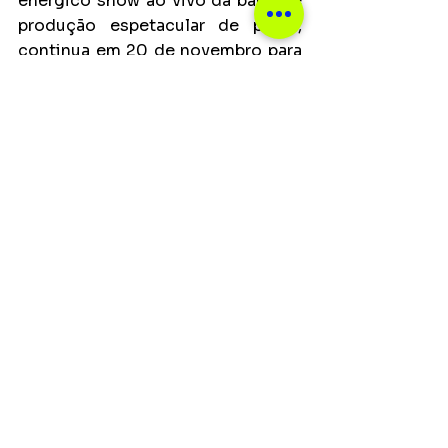
enérgico show ao vivo da banda e 
produção espetacular de palco, 
continua em 20 de novembro para 
seus primeiros shows na 
Austrália
, antes de uma série de 
shows esgotados no 
Japão
, 
culminando em apresentações 
esgotadas na Irlanda e no Reino 
Unido.
Principais
Ver tudo
Posts recentes