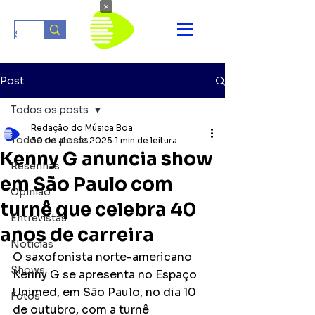
×
Post
Todos os posts
Redação do Música Boa
Todos os posts
30 de abr. de 2025
1 min de leitura
Kenny G anuncia show
Resenhas
em São Paulo com
Opinião
turnê que celebra 40
Entrevistas
anos de carreira
Notícias
O saxofonista norte-americano 
Shows
Kenny G se apresenta no Espaço 
Unimed, em São Paulo, no dia 10 
Fotos
de outubro, com a turnê 