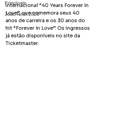
Principais
internacional “40 Years Forever In 
Love”, que comemora seus 40 
João Rock 2025
anos de carreira e os 30 anos do 
hit “Forever In Love”. Os ingressos 
já estão disponíveis no site da 
Ticketmaster.