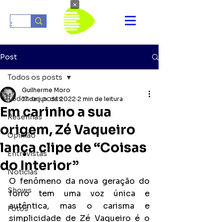
×
Post
Todos os posts
Guilherme Moro
Todos os posts
17 de jun. de 2022
2 min de leitura
Em carinho a sua
Resenhas
origem, Zé Vaqueiro
Opinião
lança clipe de “Coisas
Entrevistas
do Interior”
Notícias
O fenômeno da nova geração do 
Shows
forró tem uma voz única e 
autêntica, mas o carisma e 
Fotos
simplicidade de Zé Vaqueiro é o 