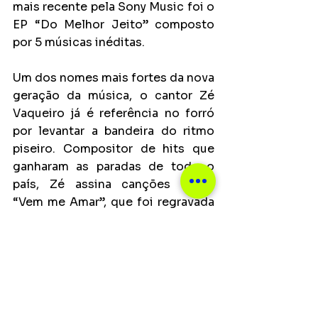
mais recente pela Sony Music foi o 
EP “Do Melhor Jeito” composto 
por 5 músicas inéditas.
Um dos nomes mais fortes da nova 
geração da música, o cantor Zé 
Vaqueiro já é referência no forró 
por levantar a bandeira do ritmo 
piseiro. Compositor de hits que 
ganharam as paradas de todo o 
país, Zé assina canções como 
“Vem me Amar”, que foi regravada 
por vários cantores de alcance 
nacional. Hoje, o artista integra o 
casting da produtora Vybbe, 
comandada por Xand Avião.