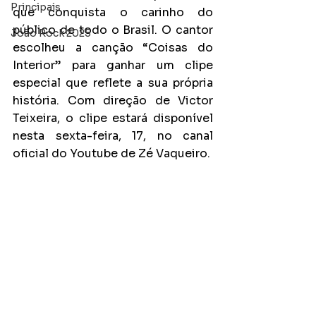
Principais
que conquista o carinho do 
público de todo o Brasil. O cantor 
João Rock 2025
escolheu a canção “Coisas do 
Interior” para ganhar um clipe 
especial que reflete a sua própria 
história. Com direção de Victor 
Teixeira, o clipe estará disponível 
nesta sexta-feira, 17, no canal 
oficial do Youtube de Zé Vaqueiro.