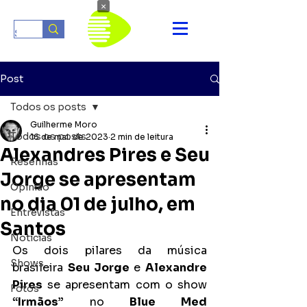
×
Post
Todos os posts
Guilherme Moro
Todos os posts
16 de mai. de 2023
2 min de leitura
Alexandres Pires e Seu
Resenhas
Jorge se apresentam
Opinião
no dia 01 de julho, em
Entrevistas
Santos
Notícias
Os dois pilares da música 
Shows
brasileira 
Seu Jorge
 e 
Alexandre 
Pires
 se apresentam com o show 
Fotos
“Irmãos”
 no 
Blue Med 