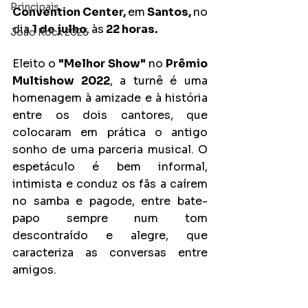
Principais
Convention Center, 
em
 Santos, 
no 
dia 
1 de julho
,
às
 22 horas.
João Rock 2025
Eleito o 
"Melhor Show"
 no 
Prêmio 
Multishow 2022
, a turnê é uma 
homenagem à amizade e à história 
entre os dois cantores, que 
colocaram em prática o antigo 
sonho de uma parceria musical. O 
espetáculo é bem informal, 
intimista e conduz os fãs a caírem 
no samba e pagode, entre bate-
papo sempre num tom 
descontraído e alegre, que 
caracteriza as conversas entre 
amigos.