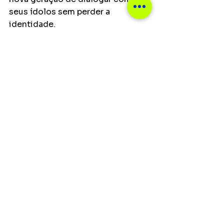
seus ídolos sem perder a 
identidade. 
+ Tudo sobre música brasileira
Veja mais notícias nas redes 
sociais do Música Boa
Principais
Resenhas
Ver tudo
Posts recentes