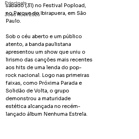
Principais
sábado (31) no Festival Popload, 
no Parque do Ibirapuera, em São 
João Rock 2025
Paulo. 
Sob o céu aberto e um público 
atento, a banda paulistana 
apresentou um show que uniu o 
lirismo das canções mais recentes 
aos hits de uma lenda do pop-
rock nacional. Logo nas primeiras 
faixas, como Próxima Parada e 
Solidão de Volta, o grupo 
demonstrou a maturidade 
estética alcançada no recém-
lançado álbum Nenhuma Estrela.