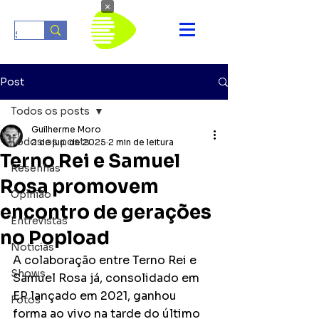
×
Post
Todos os posts
Guilherme Moro
Todos os posts
2 de jun. de 2025
2 min de leitura
Terno Rei e Samuel
Resenhas
Rosa promovem
Opinião
encontro de gerações
Entrevistas
no Popload
Notícias
A colaboração entre Terno Rei e 
Shows
Samuel Rosa já, consolidado em 
EP lançado em 2021, ganhou 
Fotos
forma ao vivo na tarde do último 