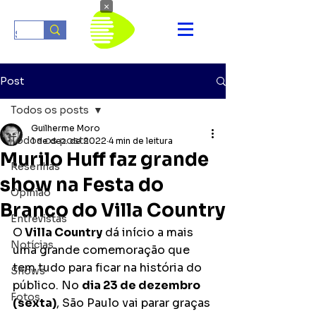
×
Post
Todos os posts
Guilherme Moro
Todos os posts
1 de dez. de 2022
4 min de leitura
Murilo Huff faz grande
Resenhas
show na Festa do
Opinião
Branco do Villa Country
Entrevistas
O
 Villa Country
 dá início a mais 
Notícias
uma grande comemoração que 
tem tudo para ficar na história do 
Shows
público. No 
dia 23 de dezembro 
Fotos
(sexta)
, São Paulo vai parar graças 