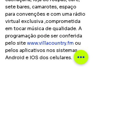
sete bares, camarotes, espaço 
para convenções e com uma rádio 
virtual exclusiva ,comprometida 
em tocar música de qualidade. A 
programação pode ser conferida 
pelo site 
www.villacountry.fm
 ou 
pelos aplicativos nos sistemas 
Android e IOS dos celulares.
SERVIÇOS – Murilo Huff na Festa 
do Branco no Villa Country – 23 
de dezembro de 2022 (sexta-
feira)
Show: 
Murilo Huff na Festa do 
Branco no Villa Country 
Data:
 23 de dezembro de 2022 
(sexta)