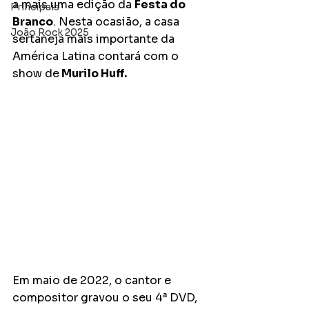
a mais uma edição da 
Festa do 
Principais
Branco
. Nesta ocasião, a casa 
João Rock 2025
sertaneja mais importante da 
América Latina contará com o 
show de
 Murilo Huff.
Em maio de 2022, o cantor e 
compositor gravou o seu 4ª DVD, 