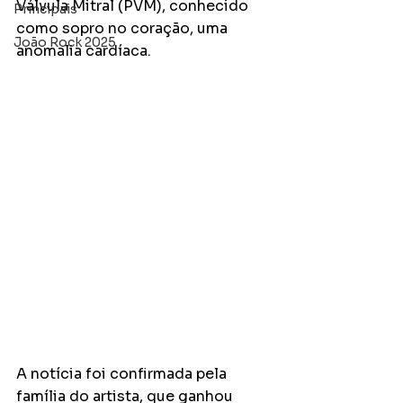
Válvula Mitral (PVM), conhecido 
Principais
como sopro no coração, uma 
João Rock 2025
anomalia cardíaca.
A notícia foi confirmada pela 
família do artista, que ganhou 