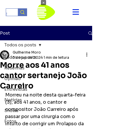
×
Post
Todos os posts
Guilherme Moro
Todos os posts
3 de jan. de 2024
1 min de leitura
Morre aos 41 anos
Resenhas
cantor sertanejo João
Opinião
Carreiro
Entrevistas
Morreu na noite desta quarta-feira 
Notícias
(3), aos 41 anos, o cantor e 
compositor João Carreiro após 
Shows
passar por uma cirurgia com o 
Fotos
intuito de corrigir um Prolapso da 