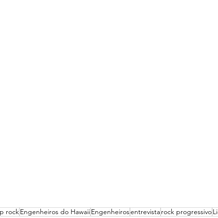
p rock
Engenheiros do Hawaii
Engenheiros
entrevista
rock progressivo
L