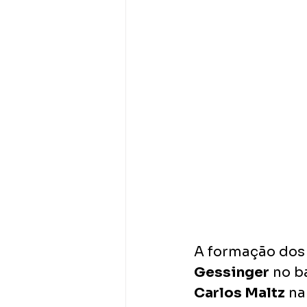
A formação dos
Gessinger
 no b
Carlos Maltz
 na