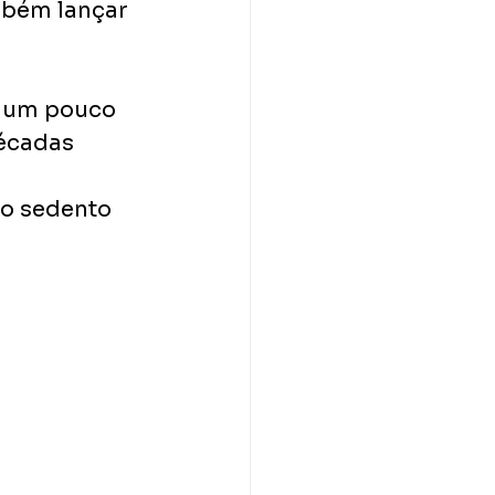
bém lançar 
 um pouco 
écadas 
o sedento 