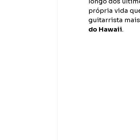
longo dos últim
própria vida qu
guitarrista mai
do Hawaii
.