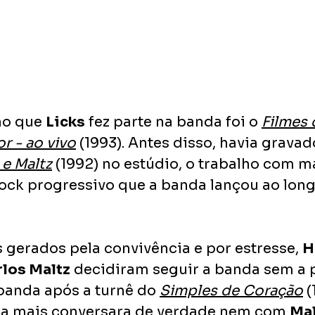
ho que 
Licks
 fez parte na banda foi o 
Filmes 
 - ao vivo
 (1993). Antes disso, havia gravad
 e Maltz
 (1992) no estúdio, o trabalho com m
rock progressivo que a banda lançou ao long
gerados pela convivência e por estresse, 
H
rlos Maltz
 decidiram seguir a banda sem a 
 banda após a turnê do 
Simples de Coração
 
ca mais conversara de verdade nem com 
Mal