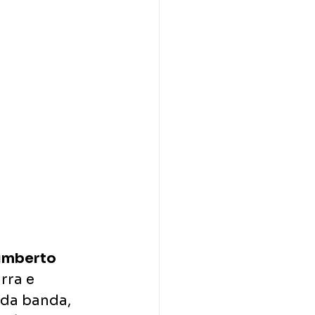
umberto 
rra e 
 da banda, 