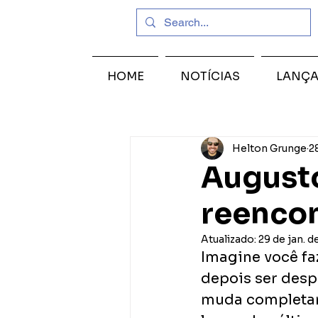
HOME
NOTÍCIAS
LANÇ
Helton Grunge
2
Augusto
reencon
Atualizado:
29 de jan. d
Imagine você fa
depois ser desp
muda completame