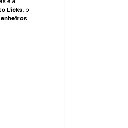
s e a 
o Licks
, o 
enheiros 