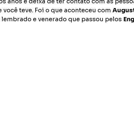
os anos e deixa de ter contato com as pessoa
e você teve. Foi o que aconteceu com 
August
s lembrado e venerado que passou pelos 
Eng