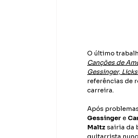
O último trabal
Canções de Amor
Gessinger, Licks
referências de 
carreira.
Após problemas 
Gessinger
 e 
Ca
Maltz
 sairia da
guitarrista nun