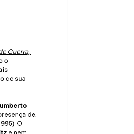
de Guerra, 
o o 
ais 
o de sua 
umberto 
presença de. 
(1995). O 
tz
 e nem 