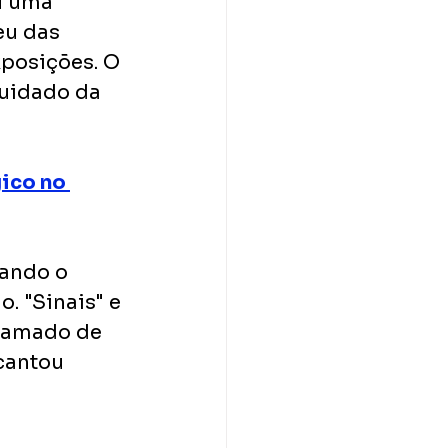
u uma 
eu das 
posições. O 
cuidado da 
ico no 
dando o 
. "Sinais" e 
hamado de 
cantou 