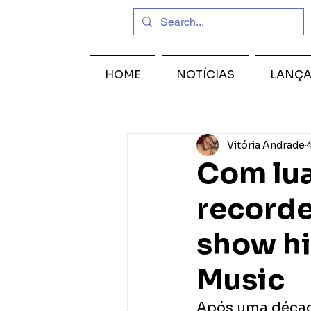
HOME
NOTÍCIAS
LANÇ
Vitória Andrade
Com lua
recorde
show hi
Music
Após uma década