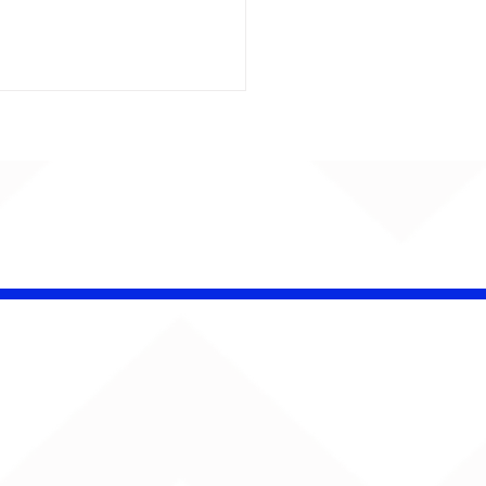
insk conquista
campeonato da
lha da Aldeia no
o Rock