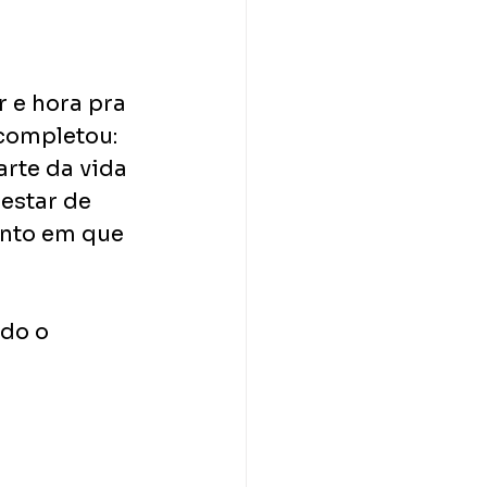
 e hora pra 
 completou: 
rte da vida 
estar de 
nto em que 
do o 