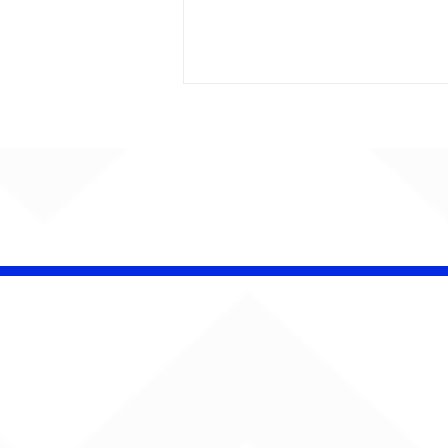
AUMENTA O SOM!
Semana estreia com
retorno de Jão, Ariana
Grande, Sorriso Maroto e
mais