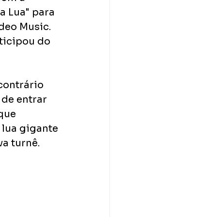
a Lua" para 
deo Music. 
ticipou do 
contrário 
de entrar 
que 
lua gigante 
a turnê. 