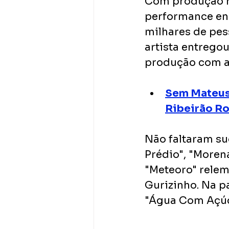
Com produção ri
performance ené
milhares de pes
artista entregou
produção com a 
Sem Mateus,
Ribeirão R
Não faltaram suc
Prédio", "Moren
"Meteoro" rele
Gurizinho. Na p
"Água Com Açúca