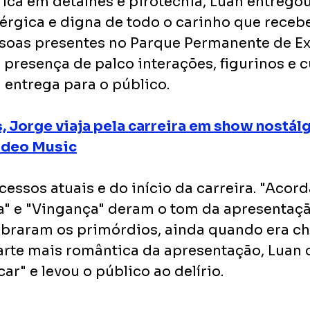
ca em detalhes e pirotecnia, Luan entrego
rgica e digna de todo o carinho que receb
soas presentes no Parque Permanente de Ex
 presença de palco interações, figurinos e 
entrega para o público.
 Jorge viaja pela carreira em show nostálg
odeo Music
essos atuais e do início da carreira. "Acor
a" e "Vingança" deram o tom da apresentação
mbraram os primórdios, ainda quando era c
arte mais romântica da apresentação, Luan 
r" e levou o público ao delírio.