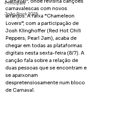
Carnaval”, onde revisita canções 
Principais
carnavalescas com novos 
João Rock 2025
arranjos. A faixa “Chameleon 
Lovers”, com a participação de 
Josh Klinghoffer (Red Hot Chili 
Peppers, Pearl Jam), acaba de 
chegar em todas as plataformas 
digitais nesta sexta-feira (8/7). A 
canção fala sobre a relação de 
duas pessoas que se encontram e 
se apaixonam 
despretensiosamente num bloco 
de Carnaval.