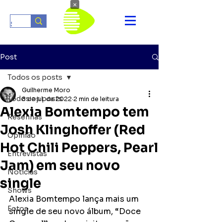
×
Post
Todos os posts
Guilherme Moro
Todos os posts
8 de jul. de 2022
2 min de leitura
Alexia Bomtempo tem
Resenhas
Josh Klinghoffer (Red
Opinião
Hot Chili Peppers, Pearl
Entrevistas
Jam) em seu novo
Notícias
single
Shows
Alexia Bomtempo lança mais um 
Fotos
single de seu novo álbum, “Doce 