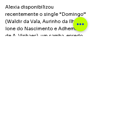
Alexia disponibilizou 
recentemente o single “Domingo” 
(Waldir da Vala, Aurinho da Ilha, 
Ione do Nascimento e Adhemar 
de A. Vinhaes), um samba-enredo 
de 1977 da escola de samba 
carioca União da Ilha do 
Governador. A cantora Fernanda 
Abreu participou da faixa que é 
uma declaração de amor ao Rio de 
Janeiro, cidade do coração de 
Alexia.
Notícias