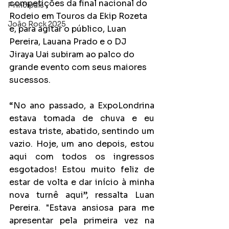
competições da final nacional do 
Principais
Rodeio em Touros da Ekip Rozeta 
João Rock 2025
e, para agitar o público, Luan 
Pereira, Lauana Prado e o DJ 
Jiraya Uai subiram ao palco do 
grande evento com seus maiores 
sucessos.
“No ano passado, a ExpoLondrina 
estava tomada de chuva e eu 
estava triste, abatido, sentindo um 
vazio. Hoje, um ano depois, estou 
aqui com todos os ingressos 
esgotados! Estou muito feliz de 
estar de volta e dar início à minha 
nova turnê aqui’’, ressalta Luan 
Pereira. "Estava ansiosa para me 
apresentar pela primeira vez na 