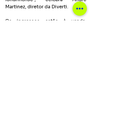
Martinez, diretor da Diverti.
Os ingressos estão à venda, 
pela
 Total Acesso
, disponíveis em 
cinco setores: Arena, Pista 
Premium, Camarote Super Bull 
Ballantine’s, Camarote Open Super 
Bull Ballantine’s e Camarote 
Brahma.
Principais
Ver tudo
Posts recentes