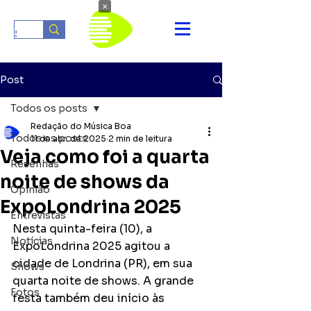
×
Post
Todos os posts
Redação do Música Boa
Todos os posts
11 de abr. de 2025
2 min de leitura
Veja como foi a quarta
Resenhas
noite de shows da
Opinião
ExpoLondrina 2025
Entrevistas
Nesta quinta-feira (10), a 
Notícias
ExpoLondrina 2025 agitou a 
cidade de Londrina (PR), em sua 
Shows
quarta noite de shows. A grande 
Fotos
festa também deu início às 