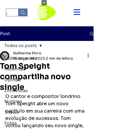
×
Post
Todos os posts
Guilherme Moro
Todos os posts
18 de jan. de 2023
2 min de leitura
Tom Speight
Resenhas
compartilha novo
Opinião
single
Entrevistas
O cantor e compositor londrino 
Notícias
Tom Speight abre um novo 
capítulo em sua carreira com uma 
Shows
evolução de sucessos. Tom 
Fotos
voltou lançando seu novo single, 