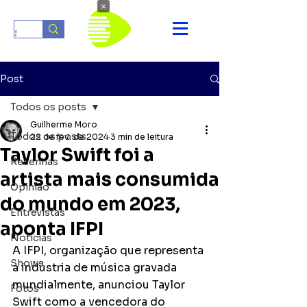
×
Post
Todos os posts
Guilherme Moro
Todos os posts
22 de fev. de 2024
3 min de leitura
Taylor Swift foi a
Resenhas
artista mais consumida
Opinião
do mundo em 2023,
Entrevistas
aponta IFPI
Notícias
A IFPI, organização que representa 
Shows
a indústria de música gravada 
mundialmente, anunciou Taylor 
Fotos
Swift como a vencedora do 