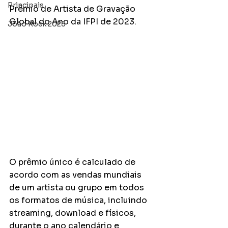
Principais
Prêmio de Artista de Gravação 
Global do Ano da IFPI de 2023.
João Rock 2025
O prêmio único é calculado de 
acordo com as vendas mundiais 
de um artista ou grupo em todos 
os formatos de música, incluindo 
streaming, download e físicos, 
durante o ano calendário e 