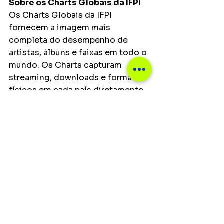
Sobre os Charts Globais da IFPI
Os Charts Globais da IFPI 
fornecem a imagem mais 
completa do desempenho de 
artistas, álbuns e faixas em todo o 
mundo. Os Charts capturam 
streaming, downloads e formatos 
físicos em cada país diretamente 
das gravadoras participantes, que 
é então convertido usando a 
metodologia única da IFPI para 
uma única figura de chart global. A 
metodologia, desenvolvida em 
parceria com as gravadoras 
membros da IFPI, reflete o 
sucesso comercial global 
combinando a mais exaustiva 
reportagem de vendas de 