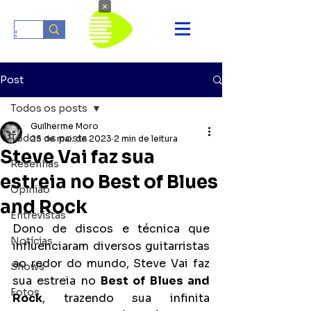
×
Post
Todos os posts
Guilherme Moro
Todos os posts
25 de mai. de 2023
2 min de leitura
Steve Vai faz sua
Resenhas
estreia no Best of Blues
Opinião
and Rock
Entrevistas
Dono de discos e técnica que 
Notícias
influenciaram diversos guitarristas 
ao redor do mundo, Steve Vai faz 
Shows
sua estreia no 
Best of Blues and 
Fotos
Rock
, trazendo sua infinita 