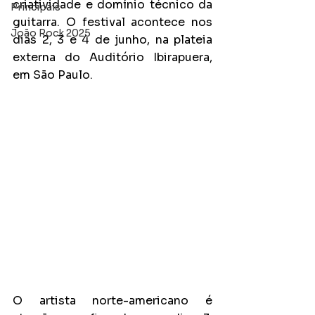
criatividade e domínio técnico da 
Principais
guitarra. O festival acontece nos 
João Rock 2025
dias 2, 3 e 4 de junho, na plateia 
externa do Auditório Ibirapuera, 
em São Paulo.
O artista norte-americano é 