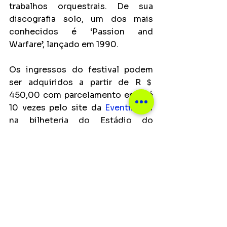
trabalhos orquestrais. De sua 
discografia solo, um dos mais 
conhecidos é ‘Passion and 
Warfare’, lançado em 1990.
Os ingressos do festival podem 
ser adquiridos a partir de R＄ 
450,00 com parcelamento em até 
10 vezes pelo site da 
Eventim
 ou 
na bilheteria do Estádio do 
Morumbi (nesse último, sem taxa 
de conveniência). Os fãs contam 
com a opção Combo Promocional, 
que dá direito a assistir aos três 
dias do festival. Também está 
disponível para todo o público a 
Entrada Social, mediante a entrega 
de um agasalho na entrada do 