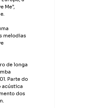
e Me”, 
e.
uma 
s melodias 
e 
ro de longa 
amba 
1. Parte do 
 acústica 
imento dos 
n.