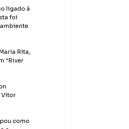
o ligado à 
ta foi 
 ambiente 
aria Rita, 
m “River 
on 
Vitor 
ipou como 