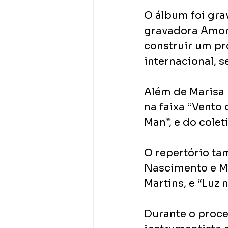
O álbum foi gra
gravadora Amor 
construir um pr
internacional, 
Além de Marisa 
na faixa “Vento 
Man”, e do cole
O repertório ta
Nascimento e Má
Martins, e “Luz
Durante o proc