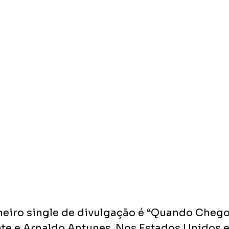
imeiro single de divulgação é “Quando Chego”
e e Arnaldo Antunes. Nos Estados Unidos e 