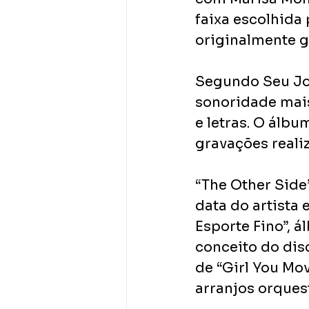
faixa escolhida
originalmente 
Segundo Seu Jor
sonoridade mais
e letras. O álb
gravações reali
“The Other Side”
data do artista
Esporte Fino”, 
conceito do dis
de “Girl You Mo
arranjos orques