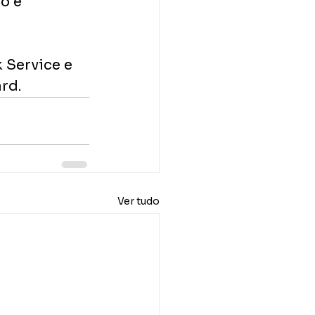
o e 
 Service e 
rd.
Ver tudo