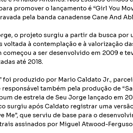
 para promover o lançamento é “Girl You Mov
gravada pela banda canadense Cane And Abl
ge, o projeto surgiu a partir da busca por 
 voltada à contemplação e à valorização da
um começou a ser desenvolvido em 2009 e tev
zadas até 2018.
 foi produzido por Mario Caldato Jr., parcei
 e responsável também pela produção de “S
álbum de estreia de Seu Jorge lançado em 200
co surgiu após Caldato registrar uma versão
ve Me”, que serviu de base para o desenvolv
trais assinados por Miguel Atwood-Ferguso