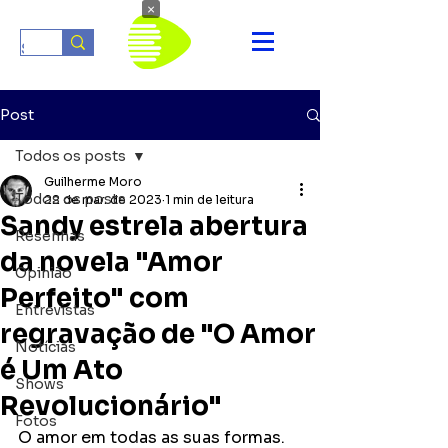
×
Post
Todos os posts
Guilherme Moro
Todos os posts
22 de mar. de 2023
1 min de leitura
Sandy estrela abertura
Resenhas
da novela "Amor
Opinião
Perfeito" com
Entrevistas
regravação de "O Amor
Notícias
é Um Ato
Shows
Revolucionário"
Fotos
O amor em todas as suas formas. 