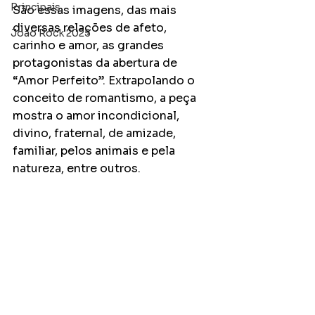
Principais
São essas imagens, das mais 
diversas relações de afeto, 
João Rock 2025
carinho e amor, as grandes 
protagonistas da abertura de 
“Amor Perfeito”. Extrapolando o 
conceito de romantismo, a peça 
mostra o amor incondicional, 
divino, fraternal, de amizade, 
familiar, pelos animais e pela 
natureza, entre outros. 