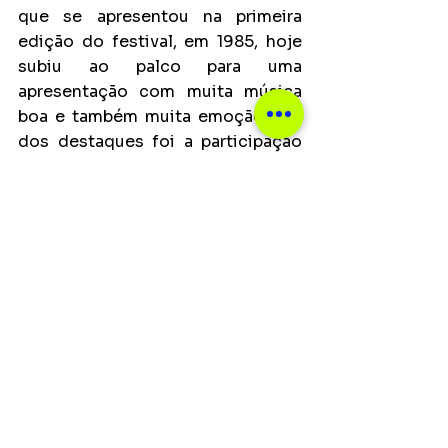
que se apresentou na primeira 
edição do festival, em 1985, hoje 
subiu ao palco para uma 
apresentação com muita música 
boa e também muita emoção. Um 
dos destaques foi a participação 
da neta, Flora Gil, de apenas 13 
anos, que foi as lágrimas ao subir 
ao palco para cantar “Garota de 
Ipanema” com o avô. Em seguida, 
foi a vez de Preta Gil se juntar ao 
pai para o clássico “Andar com Fé”. 
O setlist repleto de sucessos 
trouxe ainda canções como 
“Vamos fugir” e “Expresso 222”.