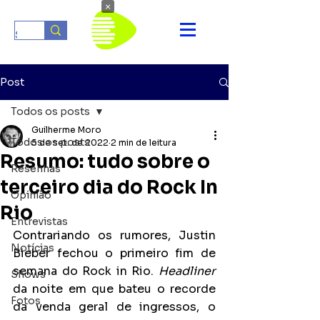
×
Post
Todos os posts
Guilherme Moro
Todos os posts
5 de set. de 2022
2 min de leitura
Resumo: tudo sobre o
Resenhas
terceiro dia do Rock In
Opinião
Rio
Entrevistas
Contrariando os rumores, Justin 
Notícias
Bieber fechou o primeiro fim de 
semana do Rock in Rio. 
Headliner
Shows
da noite em que bateu o recorde 
Fotos
da venda geral de ingressos, o 