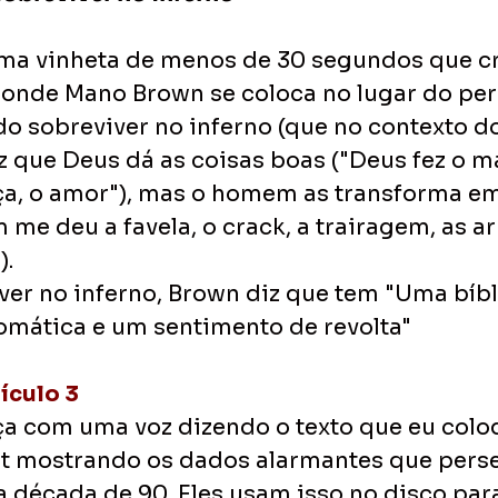
ma vinheta de menos de 30 segundos que cr
 onde Mano Brown se coloca no lugar do p
do sobreviver no inferno (que no contexto do
diz que Deus dá as coisas boas ("Deus fez o ma
nça, o amor"), mas o homem as transforma em
me deu a favela, o crack, a trairagem, as ar
).
ver no inferno, Brown diz que tem "Uma bíbli
omática e um sentimento de revolta"
ículo 3
 com uma voz dizendo o texto que eu coloq
st mostrando os dados alarmantes que per
da década de 90. Eles usam isso no disco par