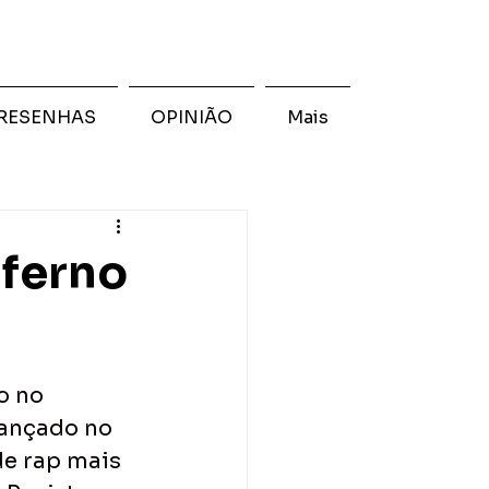
RESENHAS
OPINIÃO
Mais
nferno
o no 
lançado no 
de rap mais 