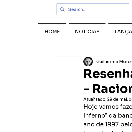
HOME
NOTÍCIAS
LANÇ
Guilherme Moro
Resenha
- Racio
Atualizado:
29 de mai. 
Hoje vamos faze
Inferno” da band
ano de 1997 pel