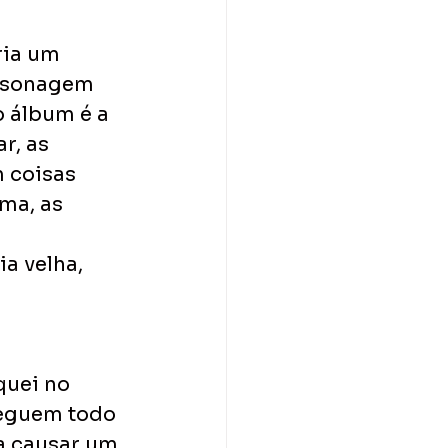
ia um 
ersonagem 
 álbum é a 
r, as 
 coisas 
ma, as 
a velha, 
uei no 
seguem todo 
a causar um 