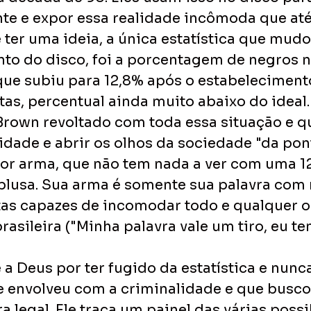
te e expor essa realidade incômoda que até
e ter uma ideia, a única estatística que mudo
to do disco, foi a porcentagem de negros n
que subiu para 12,8% após o estabeleciment
s, percentual ainda muito abaixo do ideal. 
rown revoltado com toda essa situação e qu
dade e abrir os olhos da sociedade "da ponte
ior arma, que não tem nada a ver com uma 
blusa. Sua arma é somente sua palavra com 
tas capazes de incomodar todo e qualquer o
rasileira ("Minha palavra vale um tiro, eu t
 Deus por ter fugido da estatística e nunca
 envolveu com a criminalidade e que buscou
a legal. Ele traça um painel das várias possi