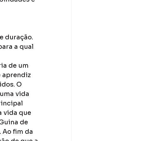
e duração. 
para a qual 
ria de um 
 aprendiz 
idos. O 
uma vida 
incipal 
 vida que 
 Guina de 
 Ao fim da 