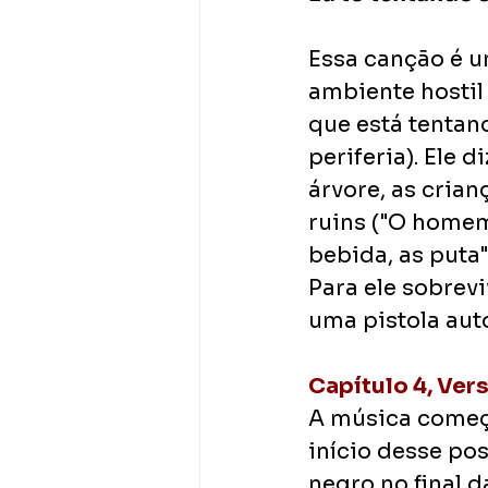
Essa canção é u
ambiente hostil
que está tentan
periferia). Ele 
árvore, as cria
ruins ("O homem 
bebida, as puta"
Para ele sobrevi
uma pistola aut
Capítulo 4, Vers
A música começa
início desse po
negro no final 