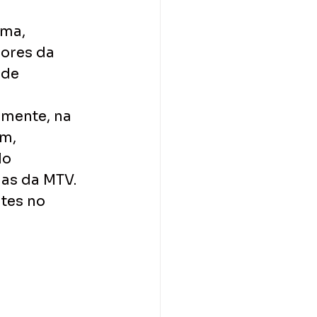
ma, 
ores da 
de 
lmente, na 
m, 
o 
as da MTV.
tes no 