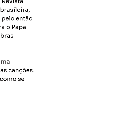
 Revista 
rasileira, 
 pelo então 
a o Papa 
obras 
uma 
uas canções. 
 como se 