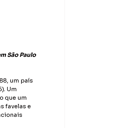
em São Paulo
88, um país 
5). Um 
do que um 
s favelas e 
cionais 