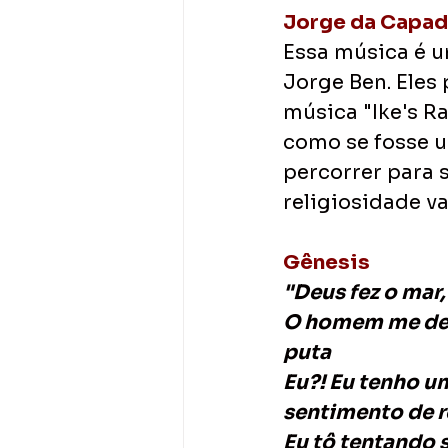
Jorge da Capad
Essa música é 
Jorge Ben. Eles
música "Ike's Ra
como se fosse u
percorrer para s
religiosidade va
Gênesis
"Deus fez o mar,
O homem me deu a
puta
Eu?! Eu tenho u
sentimento de r
Eu tô tentando 