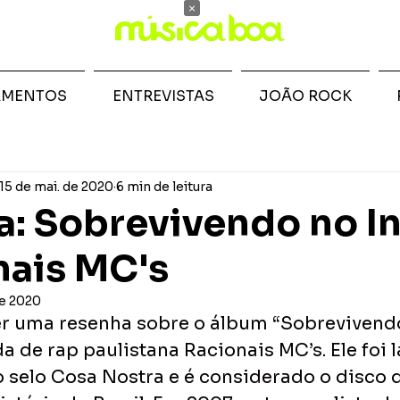
×
AMENTOS
ENTREVISTAS
JOÃO ROCK
15 de mai. de 2020
6 min de leitura
: Sobrevivendo no I
nais MC's
de 2020
r uma resenha sobre o álbum “Sobrevivend
a de rap paulistana Racionais MC’s. Ele foi 
o selo Cosa Nostra e é considerado o disco 