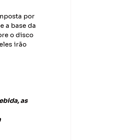
mposta por 
e a base da 
bre o disco 
les irão 
ebida, as 
 