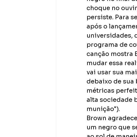
choque no ouvin
persiste. Para s
após o lançamen
universidades, 
programa de cota
canção mostra B
mudar essa reali
vai usar sua ma
debaixo de sua 
métricas perfei
alta sociedade b
munição").
Brown agradece a
um negro que se
ao sol de maneir