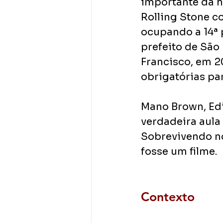
importante da hi
Rolling Stone c
ocupando a 14ª 
prefeito de São
Francisco, em 20
obrigatórias pa
Mano Brown, Edi
verdadeira aula 
Sobrevivendo no
fosse um filme.
Contexto 