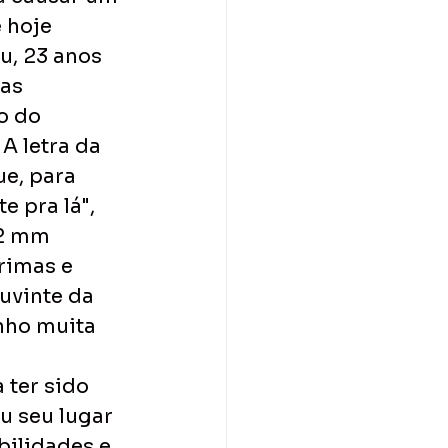
 hoje 
u, 23 anos 
as 
o do 
A letra da 
e, para 
 pra lá", 
12 mm 
rimas e 
uvinte da 
enho muita 
 ter sido 
 seu lugar 
bilidades e 