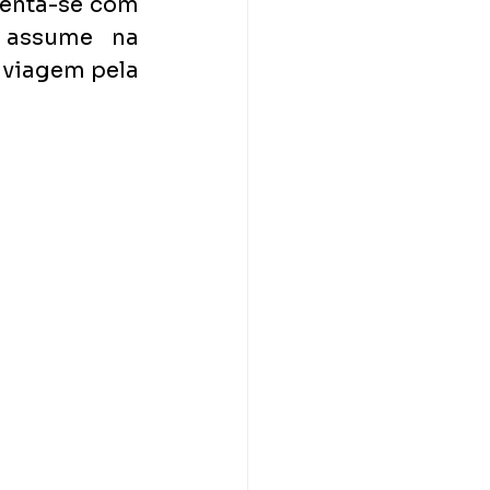
enta-se com 
 assume na 
 viagem pela 