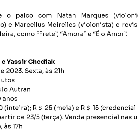
e o palco com Natan Marques (violonist
) e Marcellus Meirelles (violonista) e revisi
eira, como “Frete”, “Amora” e “É o Amor”.
 e Yassir Chediak
e 2023. Sexta, às 21h
nutos
ulo Autran
0 anos
 (inteira); R＄ 25 (meia) e R＄ 15 (credencial 
artir de 23/5 (terça). Venda presencial nas 
, às 17h