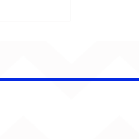
 Band OTHOÁ estreia
etáculo "Barroco
ical" na Casa Natura
ical com homenagem
lberto Gil