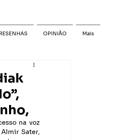
RESENHAS
OPINIÃO
Mais
diak
o”,
unho,
esso na voz 
Almir Sater, 