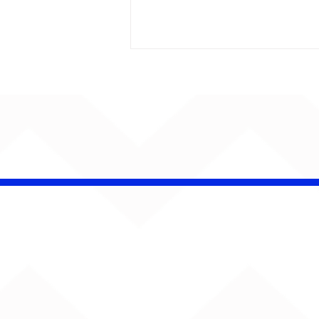
Barão Vermelho reúne
formação original em
show em Ribeirão Preto