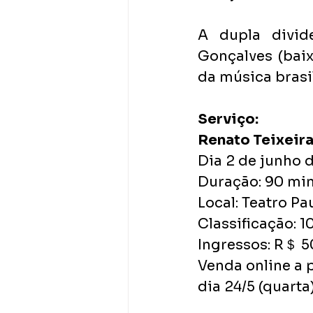
A dupla divid
Gonçalves (baixo
da música brasil
Serviço:
Renato Teixeira
Dia 2 de junho d
Duração: 90 mi
Local: Teatro Pa
Classificação: 1
Ingressos: R＄ 50
Venda online a p
dia 24/5 (quarta)