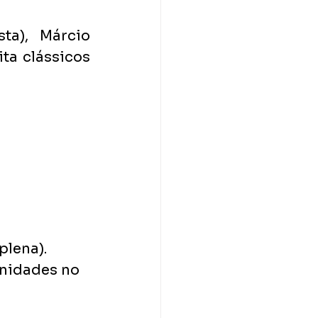
a), Márcio 
ta clássicos 
plena).
unidades no 