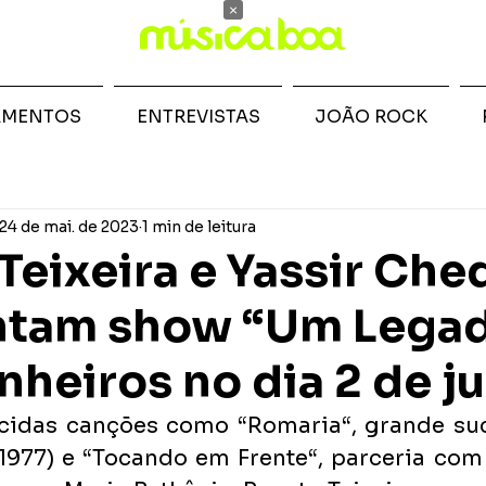
×
AMENTOS
ENTREVISTAS
JOÃO ROCK
24 de mai. de 2023
1 min de leitura
Teixeira e Yassir Che
ntam show “Um Legad
nheiros no dia 2 de j
cidas canções como “Romaria“, grande suc
(1977) e “Tocando em Frente“, parceria com 