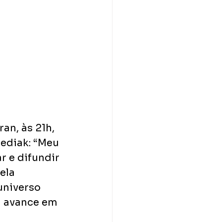
an, às 21h, 
ediak: “Meu 
r e difundir 
ela 
universo 
a avance em 