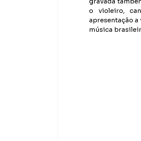
gravada também 
o violeiro, c
apresentação a v
música brasileir