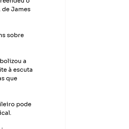
preendeu o 
, de James 
ns sobre 
olizou a 
te à escuta 
as que 
leiro pode 
cal. 