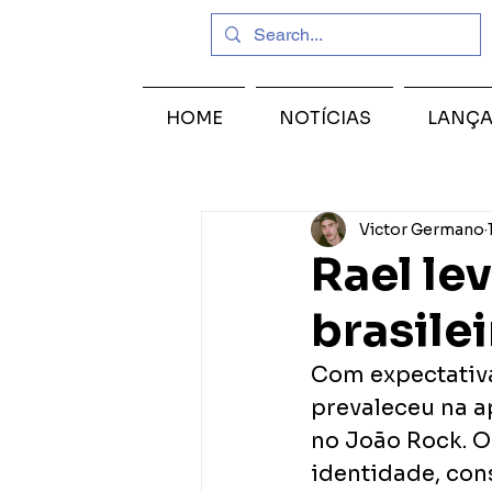
HOME
NOTÍCIAS
LANÇ
Victor Germano
Rael le
brasile
Com expectativa 
prevaleceu na a
no João Rock. O
identidade, cons