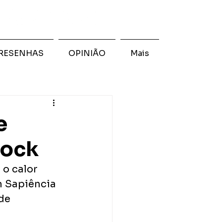
RESENHAS
OPINIÃO
Mais
e
Rock
 o calor 
n Sapiência 
de 