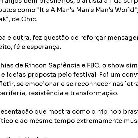
ranjos bem brasileiros, o artista ainda sur
butos como "It's A Man's Man's Man's World"
k", de Chic. 
a e outra, fez questão de reforçar mensage
ito, fé e esperança.
as de Rincon Sapiência e FBC, o show simb
e ideias proposta pelo festival. Foi um convi
efletir, se emocionar e se reconhecer nas letr
eriferia, resistência e transformação.
presentação que mostra como o hip hop brasi
olítico e ao mesmo tempo extremamente musi