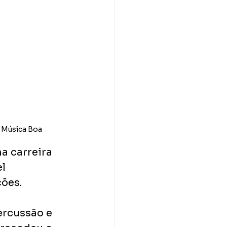
/ Música Boa
 carreira 
l 
ões.
rcussão e 