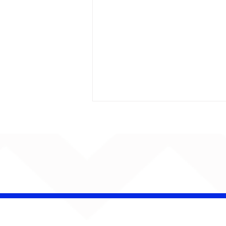
AUMENTA O SOM!
Semana estreia com
retorno de Jão, Ariana