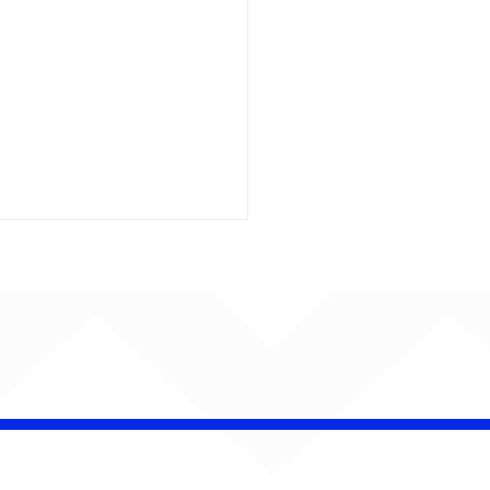
insk conquista
campeonato da
lha da Aldeia no