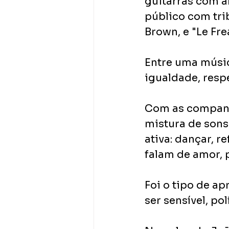
guitarras com ar
público com tri
Brown, e "Le Frea
Entre uma músic
igualdade, respe
Com as companhi
mistura de sons 
ativa: dançar, r
falam de amor, p
Foi o tipo de a
ser sensível, p