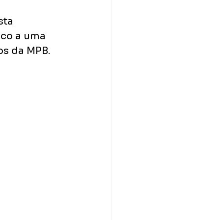
sta 
ico a uma 
os da MPB. 