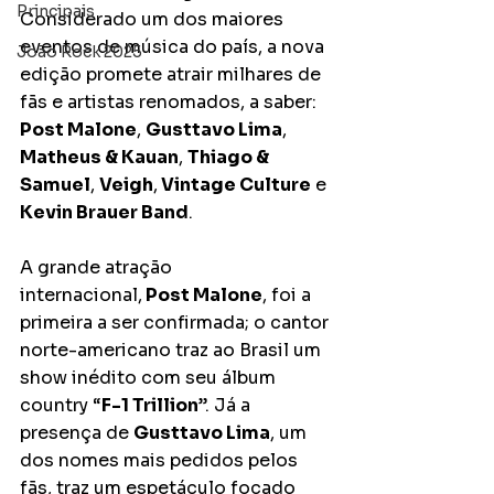
Principais
Considerado um dos maiores 
eventos de música do país, a nova 
João Rock 2025
edição promete atrair milhares de 
fãs e artistas renomados, a saber: 
Post Malone
, 
Gusttavo Lima
, 
Matheus & Kauan
, 
Thiago & 
Samuel
, 
Veigh
,
 Vintage Culture
 e 
Kevin Brauer Band
.
A grande atração 
internacional,
 Post Malone
, foi a 
primeira a ser confirmada; o cantor 
norte-americano traz ao Brasil um 
show inédito com seu álbum 
country “
F-1 Trillion
”. Já a 
presença de 
Gusttavo Lima
, um 
dos nomes mais pedidos pelos 
fãs, traz um espetáculo focado 