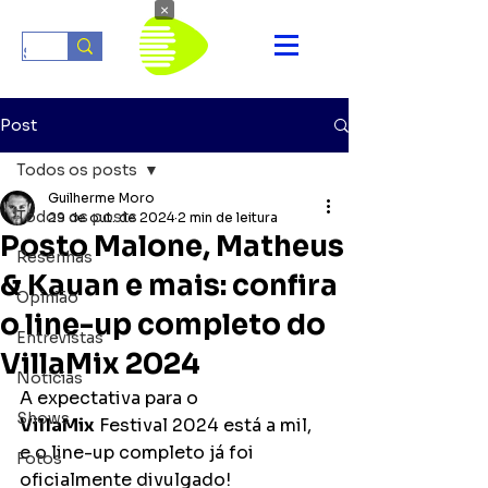
×
Post
Todos os posts
Guilherme Moro
Todos os posts
29 de out. de 2024
2 min de leitura
Posto Malone, Matheus
Resenhas
& Kauan e mais: confira
Opinião
o line-up completo do
Entrevistas
VillaMix 2024
Notícias
A expectativa para o
Shows
VillaMix
 Festival 2024 está a mil, 
e o line-up completo já foi 
Fotos
oficialmente divulgado! 