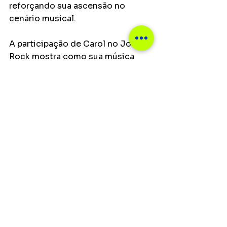
reforçando sua ascensão no 
cenário musical.
A participação de Carol no João 
Rock mostra como sua música 
vem conquistando espaço e 
alcançando novos públicos. Para 
os fãs, essa será uma 
oportunidade de vê-la ao vivo em 
um dos palcos mais icônicos da 
música nacional.
Principais
Resenhas