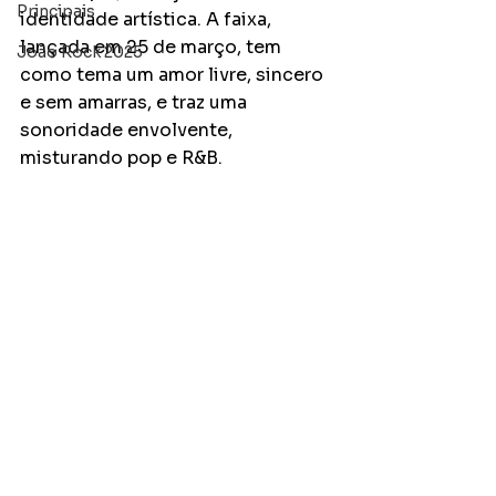
Principais
identidade artística. A faixa, 
lançada em 25 de março, tem 
João Rock 2025
como tema um amor livre, sincero 
e sem amarras, e traz uma 
sonoridade envolvente, 
misturando pop e R&B.