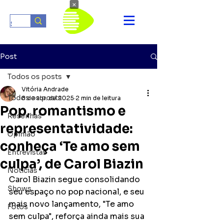
×
Post
Todos os posts
Vitória Andrade
Todos os posts
8 de abr. de 2025
2 min de leitura
Pop, romantismo e
Resenhas
representatividade:
Opinião
conheça ‘Te amo sem
Entrevistas
culpa’, de Carol Biazin
Notícias
Carol Biazin segue consolidando 
Shows
seu espaço no pop nacional, e seu 
mais novo lançamento, "Te amo 
Fotos
sem culpa", reforça ainda mais sua 