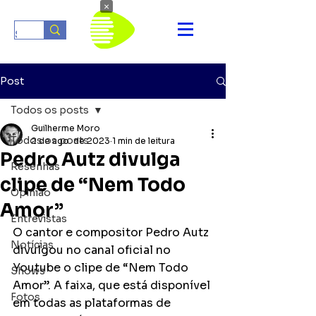
×
Post
Todos os posts
Guilherme Moro
Todos os posts
2 de ago. de 2023
1 min de leitura
Pedro Autz divulga
Resenhas
clipe de “Nem Todo
Opinião
Amor”
Entrevistas
O cantor e compositor Pedro Autz 
Notícias
divulgou no canal oficial no 
Youtube o clipe de “Nem Todo 
Shows
Amor”. A faixa, que está disponível 
Fotos
em todas as plataformas de 