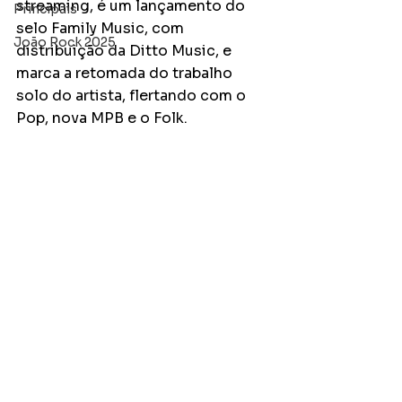
streaming, é um lançamento do 
Principais
selo Family Music, com 
João Rock 2025
distribuição da Ditto Music, e 
marca a retomada do trabalho 
solo do artista, flertando com o 
Pop, nova MPB e o Folk.