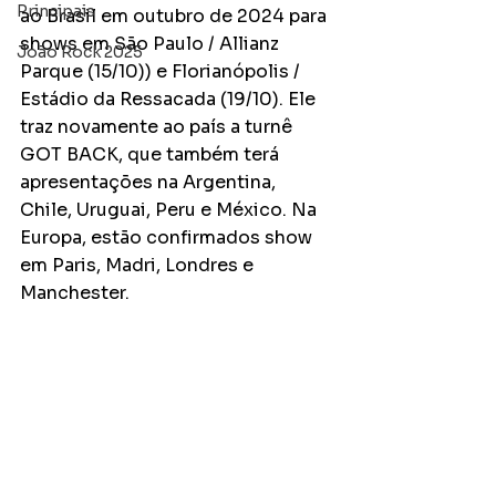
Principais
ao Brasil em outubro de 2024 para 
shows em São Paulo / Allianz 
João Rock 2025
Parque (15/10)) e Florianópolis / 
Estádio da Ressacada (19/10). Ele 
traz novamente ao país a turnê 
GOT BACK, que também terá 
apresentações na Argentina, 
Chile, Uruguai, Peru e México. Na 
Europa, estão confirmados show 
em Paris, Madri, Londres e 
Manchester.