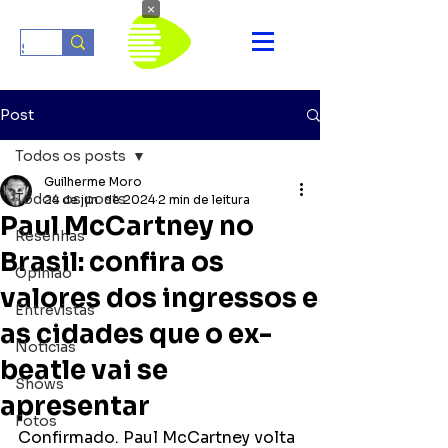
×
Post
Todos os posts
Guilherme Moro
Todos os posts
24 de jun. de 2024
2 min de leitura
Paul McCartney no
Resenhas
Brasil: confira os
Opinião
valores dos ingressos e
Entrevistas
as cidades que o ex-
Notícias
beatle vai se
Shows
apresentar
Fotos
Confirmado. Paul McCartney volta 