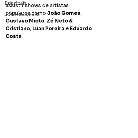
Principais
assistir shows de artistas 
populares como 
João Gomes
, 
João Rock 2025
Gustavo Mioto
, 
Zé Neto & 
Cristiano
, 
Luan Pereira
 e 
Eduardo 
Costa
. 