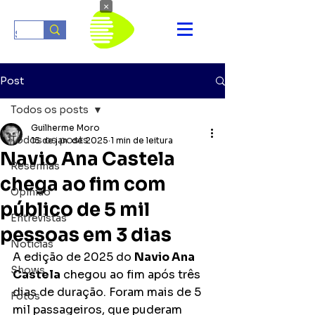
×
Post
Todos os posts
Guilherme Moro
Todos os posts
15 de jan. de 2025
1 min de leitura
Navio Ana Castela
Resenhas
chega ao fim com
Opinião
público de 5 mil
Entrevistas
pessoas em 3 dias
Notícias
A edição de 2025 do
Navio Ana 
Shows
Castela
 chegou ao fim após três 
dias de duração. Foram mais de 5 
Fotos
mil passageiros, que puderam 