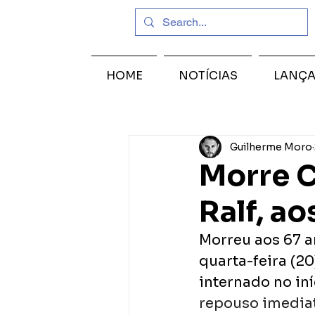
HOME
NOTÍCIAS
LANÇ
Guilherme Moro
Morre C
Ralf, ao
Morreu aos 67 an
quarta-feira (20
internado no iní
repouso imediat