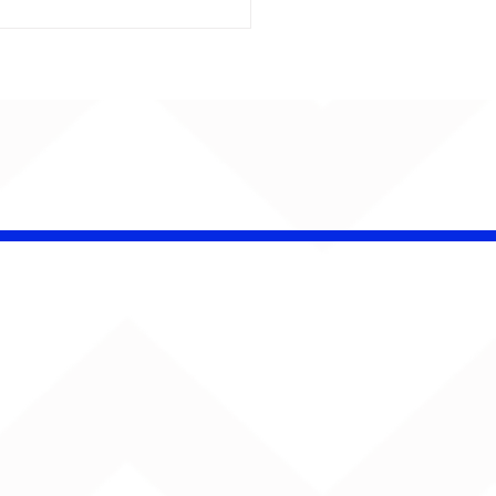
insk conquista
campeonato da
lha da Aldeia no
o Rock