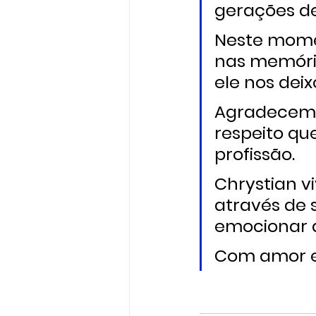
gerações d
Neste mome
nas memória
ele nos deix
Agradecemos
respeito qu
profissão.
Chrystian v
através de 
emocionar a
Com amor e