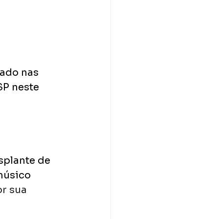
ado nas 
SP neste 
splante de 
músico 
r sua 