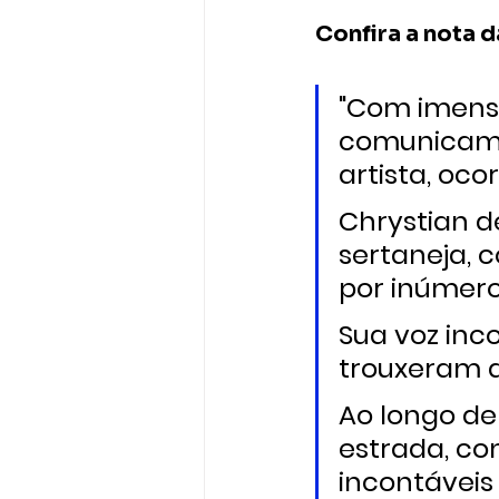
Confira a nota d
"Com imenso
comunicam o
artista, oco
Chrystian d
sertaneja, 
por inúmero
Sua voz inc
trouxeram a
Ao longo de
estrada, co
incontáveis