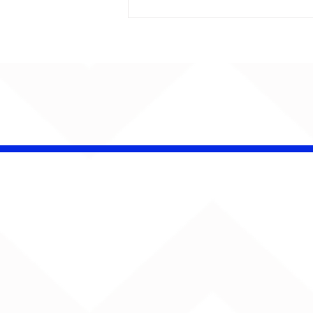
AUMENTA O SOM!
Semana estreia com
retorno de Jão, Ariana
Grande, Sorriso Maroto e
mais