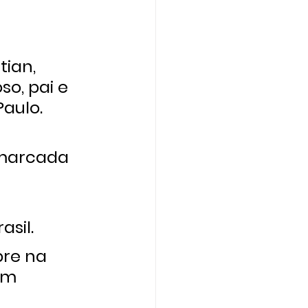
ian, 
o, pai e 
Paulo.
 marcada 
sil.
pre na 
em 