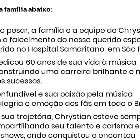
a família abaixo:
 pesar, a família e a equipe de Chryst
 falecimento do nosso querido espos
rrido no Hospital Samaritano, em São 
edicou 60 anos de sua vida à música 
construindo uma carreira brilhante e
s sucessos.
onfundível e sua paixão pela música 
legria e emoção aos fãs em todo o Bra
 sua trajetória, Chrystian esteve sem
mpartilhando seu talento e carisma 
 shows, onde conquistou e encantou 