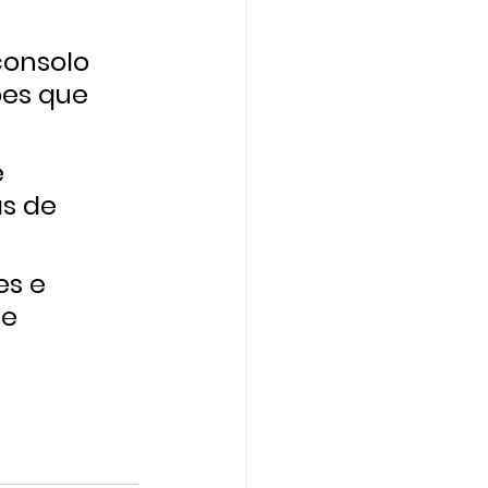
onsolo 
es que 
 
s de 
s e 
e 