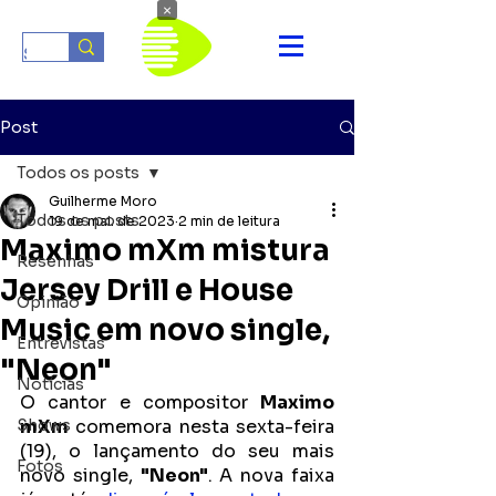
×
Post
Todos os posts
Guilherme Moro
Todos os posts
19 de mai. de 2023
2 min de leitura
Maximo mXm mistura
Resenhas
Jersey Drill e House
Opinião
Music em novo single,
Entrevistas
"Neon"
Notícias
O cantor e compositor 
Maximo 
Shows
mXm
 comemora nesta sexta-feira 
(19), o lançamento do seu mais 
Fotos
novo single, 
"Neon"
. A nova faixa 