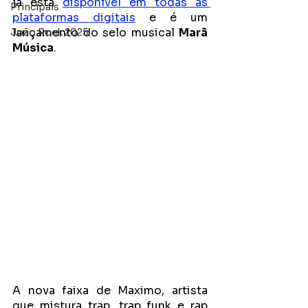
já está
disponível em todas as 
Principais
plataformas digitais
 e é um 
lançamento do selo musical 
Marã 
João Rock 2025
Música
. 
A nova faixa de Maximo, artista 
que mistura trap, trap funk e rap 