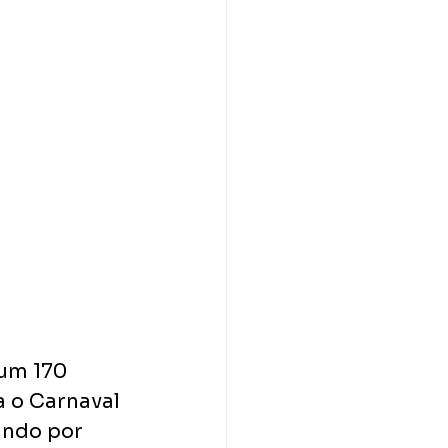
um 170 
 o Carnaval 
ando por 