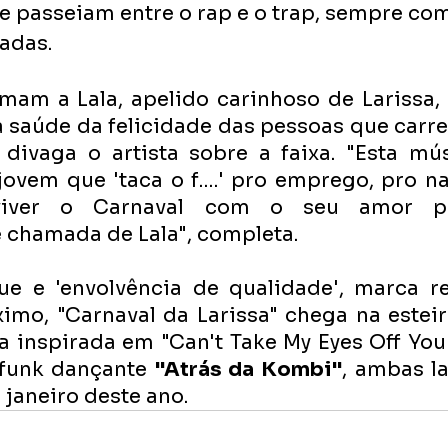
 passeiam entre o rap e o trap, sempre com 
adas. 
mam a Lala, apelido carinhoso de Larissa, 
 saúde da felicidade das pessoas que carre
 divaga o artista sobre a faixa. "Esta mús
jovem que 'taca o f….' pro emprego, pro n
viver o Carnaval com o seu amor pela
 chamada de Lala", completa.
ue e 'envolvência de qualidade', marca re
imo, "Carnaval da Larissa" chega na esteir
xa inspirada em "Can't Take My Eyes Off You"
p funk dançante 
"Atrás da Kombi"
, ambas la
janeiro deste ano.