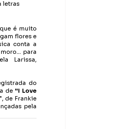
letras 
que é muito 
gam flores e 
ica conta a 
amoro… para 
 Larissa, 
gistrada do 
a de 
"I Love 
, de Frankie 
nçadas pela 