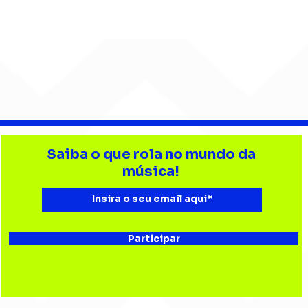
Barão Vermelho reúne
Beb
formação original em
enc
Saiba o que rola no mundo da
show em Ribeirão Preto
aud
música!
Esta
Bau
Participar