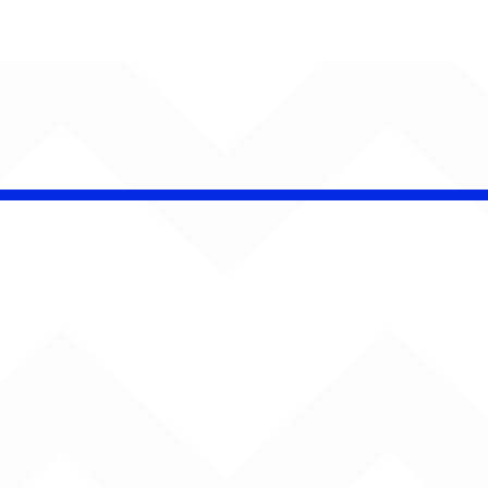
CHAMELEO acerta as
contas com o passado
em “Versão dos Fatos”