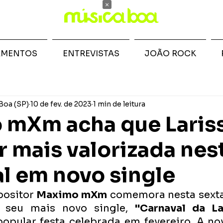
×
AMENTOS
ENTREVISTAS
JOÃO ROCK
Boa (SP)
10 de fev. de 2023
1 min de leitura
 mXm acha que Laris
r mais valorizada nes
l em novo single
ositor 
Maximo mXm
 comemora nesta sexta-f
 seu mais novo single, 
"Carnaval da La
pular festa celebrada em fevereiro. A nov