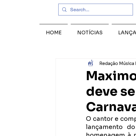
HOME
NOTÍCIAS
LANÇ
Redação Música 
Maximo
deve se
Carnava
O cantor e comp
lançamento do
homenagem à po