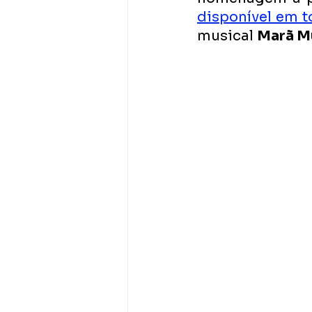
disponível em t
musical 
Marã M