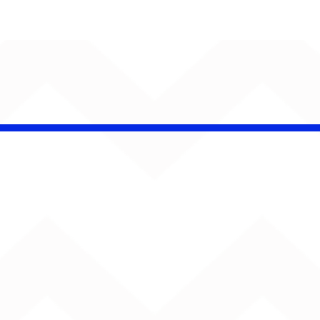
é Pacheco e Ubandu
erram trajetória com
iovisual gravado na
ção Ferroviária de
ru