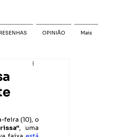
RESENHAS
OPINIÃO
Mais
sa
te
eira (10), o 
rissa"
, uma 
a faixa 
está 