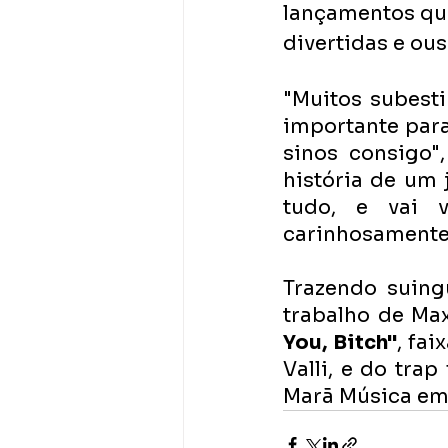
lançamentos que
divertidas e ous
"Muitos subesti
importante para
sinos consigo",
história de um 
tudo, e vai 
carinhosamente
Trazendo suing
trabalho de Max
You, Bitch"
, fai
Valli, e do tra
Marã Música em 