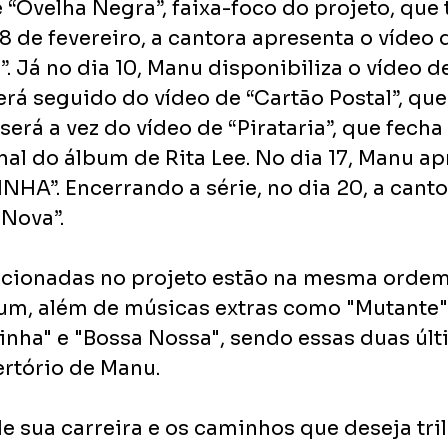
 “Ovelha Negra”, faixa-foco do projeto, que t
 8 de fevereiro, a cantora apresenta o vídeo d
 Já no dia 10, Manu disponibiliza o vídeo de
erá seguido do vídeo de “Cartão Postal”, que
 será a vez do vídeo de “Pirataria”, que fecha 
nal do álbum de Rita Lee. No dia 17, Manu ap
HA”. Encerrando a série, no dia 20, a cantor
 Nova”.
icionadas no projeto estão na mesma ordem
um, além de músicas extras como "Mutante",
inha" e "Bossa Nossa", sendo essas duas últ
rtório de Manu.
e sua carreira e os caminhos que deseja trilh