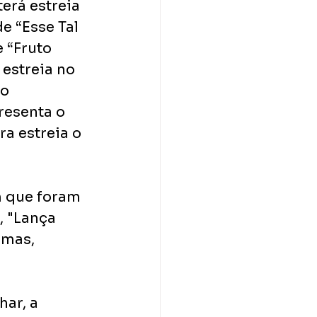
erá estreia 
e “Esse Tal 
 “Fruto 
 estreia no 
o 
resenta o 
a estreia o 
 que foram 
 "Lança 
imas, 
ar, a 