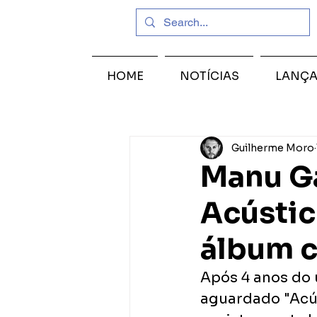
HOME
NOTÍCIAS
LANÇ
Guilherme Moro
Manu Ga
Acústi
álbum c
Após 4 anos do 
aguardado "Acús