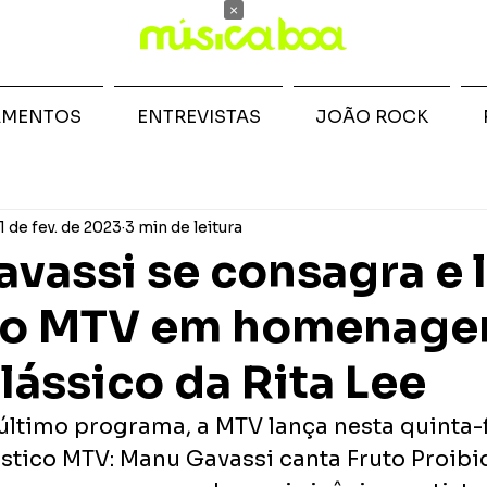
×
AMENTOS
ENTREVISTAS
JOÃO ROCK
1 de fev. de 2023
3 min de leitura
vassi se consagra e 
co MTV em homenage
lássico da Rita Lee
último programa, a MTV lança nesta quinta-fe
tico MTV: Manu Gavassi canta Fruto Proibid