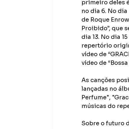
primeiro deles é
no dia 6. No dia
de Roque Enrow”.
Proibido”, que s
dia 13. No dia 15
repertório origi
vídeo de “GRACIN
vídeo de “Bossa
As canções pos
lançadas no álb
Perfume", "Grac
músicas do repe
Sobre o futuro d