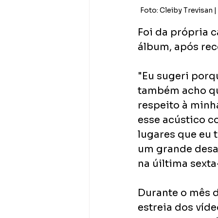
Foto: Cleiby Trevisan 
Foi da própria 
álbum, após rece
"Eu sugeri porq
também acho qu
respeito à minh
esse acústico c
lugares que eu t
um grande desaf
na úiltima sexta-
Durante o mês d
estreia dos víde