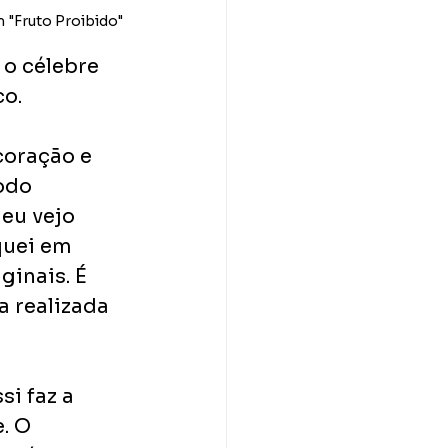
m "Fruto Proibido"
o célebre 
o. 
coração e 
odo 
eu vejo 
quei em 
ginais. É 
 realizada 
i faz a 
. O 