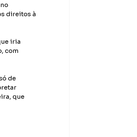
ano 
s direitos à 
ue iria 
o, com 
só de 
retar 
ira, que 