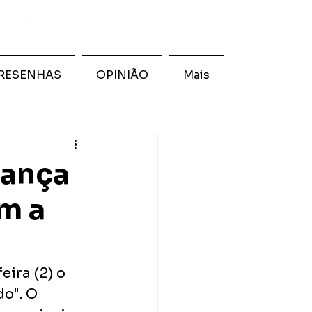
RESENHAS
OPINIÃO
Mais
lança
m a
ira (2) o 
o". O 