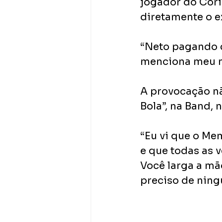
jogador do Corin
diretamente o e
“Neto pagando d
menciona meu n
A provocação nã
Bola”, na Band, 
“Eu vi que o Me
e que todas as 
Você larga a mão
preciso de ning