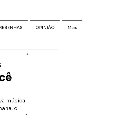
RESENHAS
OPINIÃO
Mais
s
ocê
va música 
ana, o 