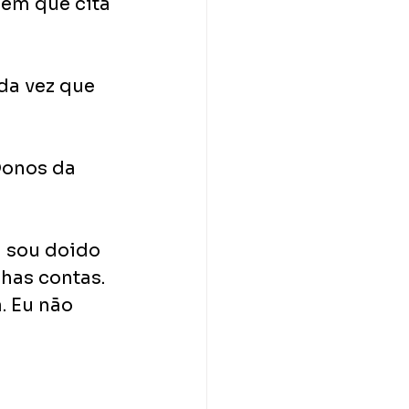
 em que cita 
da vez que 
Donos da 
 sou doido 
has contas. 
. Eu não 