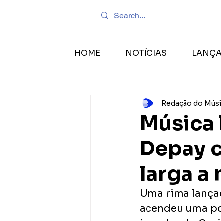
HOME
NOTÍCIAS
LANÇ
Redação do Músi
Música
Depay c
larga a
Uma rima lança
acendeu uma pol