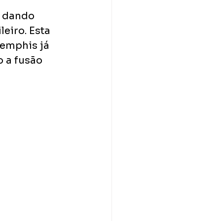
, dando 
eiro. Esta 
Memphis já 
 a fusão 