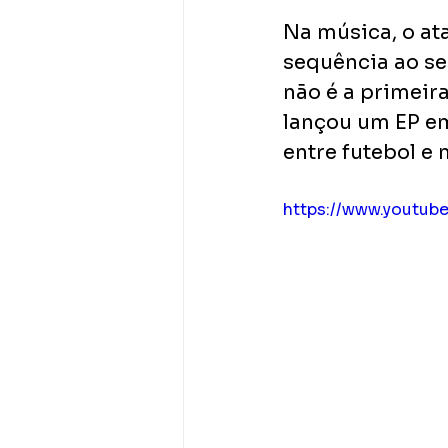
Na música, o at
sequência ao se
não é a primeir
lançou um EP em
entre futebol e
https://www.youtu