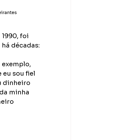
eirantes
1990, foi 
 há décadas:
r exemplo, 
eu sou fiel 
 dinheiro 
 da minha 
eiro 