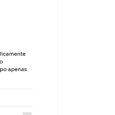
licamente 
o 
mpo apenas 