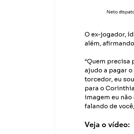
Neto dispato
O ex-jogador, íd
além, afirmando
“Quem precisa p
ajudo a pagar o 
torcedor, eu sou
para o Corinthi
imagem eu não c
falando de você
Veja o vídeo: