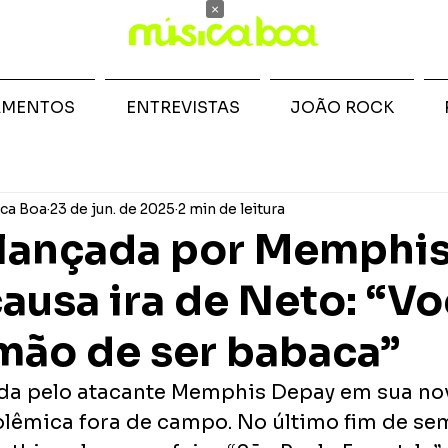
×
AMENTOS
ENTREVISTAS
JOÃO ROCK
ca Boa
23 de jun. de 2025
2 min de leitura
 lançada por Memphi
ausa ira de Neto: “V
 mão de ser babaca”
da pelo atacante Memphis Depay em sua no
êmica fora de campo. No último fim de sem