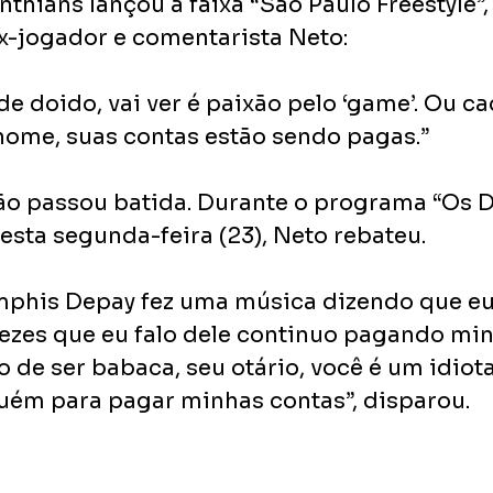
thians lançou a faixa “São Paulo Freestyle”,
x-jogador e comentarista Neto:
e doido, vai ver é paixão pelo ‘game’. Ou ca
ome, suas contas estão sendo pagas.”
o passou batida. Durante o programa “Os 
nesta segunda-feira (23), Neto rebateu.
mphis Depay fez uma música dizendo que eu
vezes que eu falo dele continuo pagando min
 de ser babaca, seu otário, você é um idiota
uém para pagar minhas contas”, disparou.