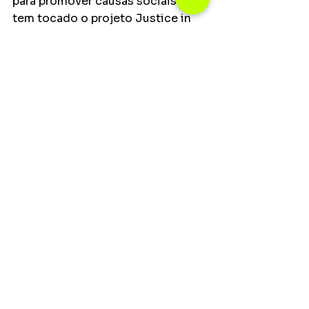
para promover causas sociais. Ele 
tem tocado o projeto Justice in 
Action, que aumenta a 
conscientização dos fãs 
americanos sobre questões 
importantes como reforma da 
justiça criminal, registro para 
eleitores e mudança de clima.
Notícias
Ver tudo
Posts recentes