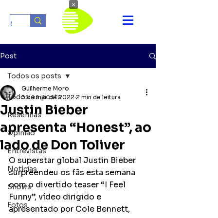
×
Post
Todos os posts
Guilherme Moro
Todos os posts
3 de mai. de 2022
2 min de leitura
Justin Bieber
Resenhas
apresenta “Honest”, ao
Opinião
lado de Don Toliver
Entrevistas
O superstar global Justin Bieber 
Notícias
surpreendeu os fãs esta semana 
com o divertido teaser “I Feel 
Shows
Funny”, vídeo dirigido e 
Fotos
apresentado por Cole Bennett, 