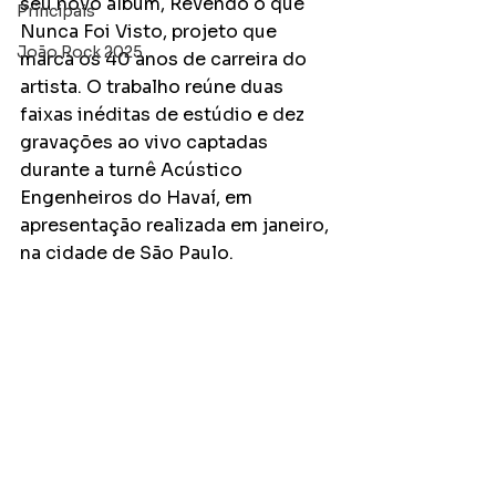
seu novo álbum, Revendo o que 
Principais
Nunca Foi Visto, projeto que 
João Rock 2025
marca os 40 anos de carreira do 
artista. O trabalho reúne duas 
faixas inéditas de estúdio e dez 
gravações ao vivo captadas 
durante a turnê Acústico 
Engenheiros do Havaí, em 
apresentação realizada em janeiro, 
na cidade de São Paulo.