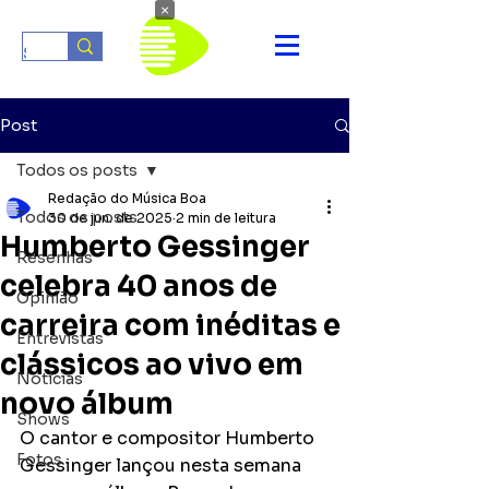
×
Post
Todos os posts
Redação do Música Boa
Todos os posts
30 de jun. de 2025
2 min de leitura
Humberto Gessinger
Resenhas
celebra 40 anos de
Opinião
carreira com inéditas e
Entrevistas
clássicos ao vivo em
Notícias
novo álbum
Shows
O cantor e compositor Humberto 
Fotos
Gessinger lançou nesta semana 