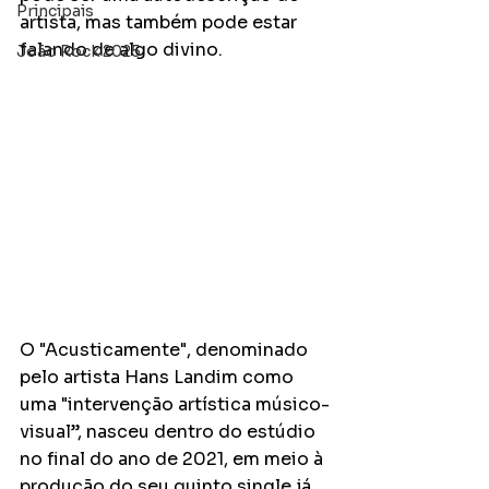
Principais
artista, mas também pode estar 
falando de algo divino.
João Rock 2025
O "Acusticamente", denominado 
pelo artista Hans Landim como 
uma "intervenção artística músico-
visual”, nasceu dentro do estúdio 
no final do ano de 2021, em meio à 
produção do seu quinto single já 