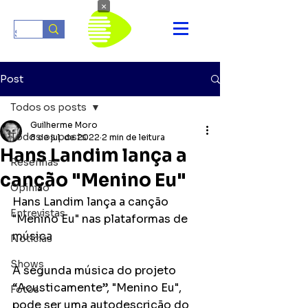
×
Post
Todos os posts
Guilherme Moro
Todos os posts
8 de jul. de 2022
2 min de leitura
Hans Landim lança a
Resenhas
canção "Menino Eu"
Opinião
Hans Landim lança a canção 
Entrevistas
"Menino Eu" nas plataformas de 
música
Notícias
Shows
A segunda música do projeto 
“Acusticamente”, "Menino Eu", 
Fotos
pode ser uma autodescrição do 