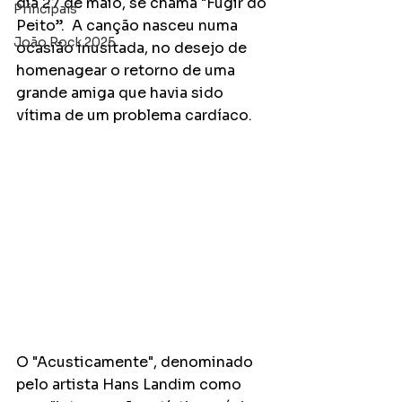
dia 27 de maio, se chama "Fugir do 
Principais
Peito”.  A canção nasceu numa 
João Rock 2025
ocasião inusitada, no desejo de 
homenagear o retorno de uma 
grande amiga que havia sido 
vítima de um problema cardíaco.
O "Acusticamente", denominado 
pelo artista Hans Landim como 