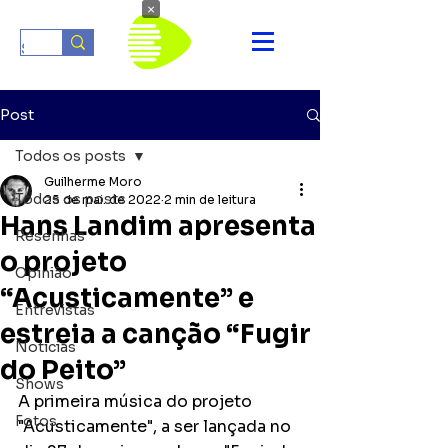
×
Post
Todos os posts
Guilherme Moro
Todos os posts
25 de mai. de 2022
2 min de leitura
Hans Landim apresenta
Resenhas
o projeto
Opinião
“Acusticamente” e
Entrevistas
estreia a canção “Fugir
Notícias
do Peito”
Shows
A primeira música do projeto 
Fotos
"Acusticamente", a ser lançada no 