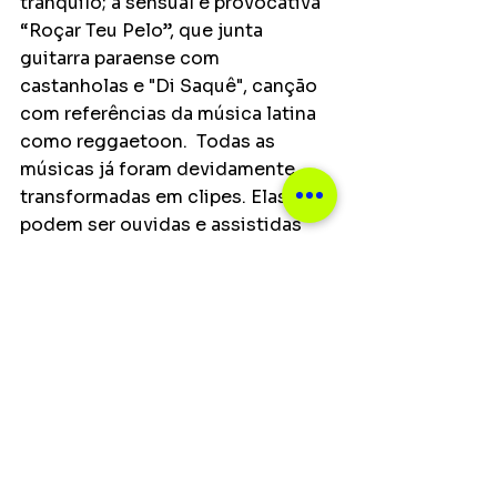
tranquilo; a sensual e provocativa 
“Roçar Teu Pelo”, que junta 
guitarra paraense com 
castanholas e "Di Saquê", canção 
com referências da música latina 
como reggaetoon.  Todas as 
músicas já foram devidamente 
transformadas em clipes. Elas 
podem ser ouvidas e assistidas 
em todas as plataformas digitais e 
no Youtube.
Um lançamento Naza Music, 
disponível em todas as 
plataformas digitais no dia 27 de 
maio e o videoclipe estará 
disponível no Youtube do artista.