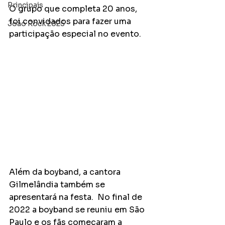
Principais
O grupo que completa 20 anos, 
foi convidados para fazer uma 
João Rock 2025
participação especial no evento. 
Além da boyband, a cantora 
Gilmelândia também se 
apresentará na festa.  No final de 
2022 a boyband se reuniu em São 
Paulo e os fãs começaram a 