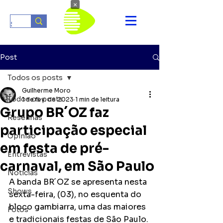
×
Post
Todos os posts
Guilherme Moro
Todos os posts
1 de fev. de 2023
1 min de leitura
Grupo BR´OZ faz
Resenhas
participação especial
Opinião
em festa de pré-
Entrevistas
carnaval, em São Paulo
Notícias
A banda BR´OZ se apresenta nesta 
Shows
sexta-feira, (03), no esquenta do 
bloco gambiarra, uma das maiores 
Fotos
e tradicionais festas de São Paulo. 