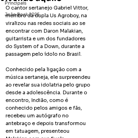
Principais
O cantor sertanejo Gabriel Vittor, 
João Rock 2025
membro da dupla Us Agroboy, na 
viralizou nas redes sociais ao se 
encontrar com Daron Malakian, 
guitarrista e um dos fundadores 
do System of a Down, durante a 
passagem pelo ídolo no Brasil.
Conhecido pela ligação com a 
música sertaneja, ele surpreendeu 
ao revelar sua idolatria pelo grupo 
desde a adolescência. Durante o 
encontro, Indião, como é 
conhecido pelos amigos e fãs, 
recebeu um autógrafo no 
antebraço e depois transformou 
em tatuagem, presenteou 