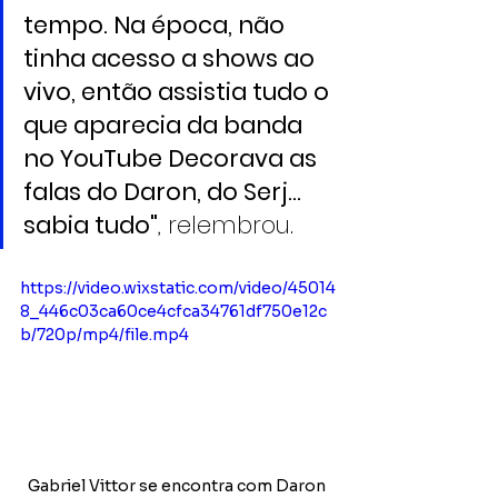
tempo. Na época, não 
tinha acesso a shows ao 
vivo, então assistia tudo o 
que aparecia da banda 
no YouTube Decorava as 
falas do Daron, do Serj... 
sabia tudo"
, relembrou.
https://video.wixstatic.com/video/45014
8_446c03ca60ce4cfca34761df750e12c
b/720p/mp4/file.mp4
Gabriel Vittor se encontra com Daron 