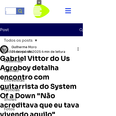
×
Post
Todos os posts
Guilherme Moro
Todos os posts
21 de mai. de 2025
4 min de leitura
Gabriel Vittor do Us
Resenhas
Agroboy detalha
Opinião
encontro com
Entrevistas
guitarrista do System
Notícias
Of a Down "Não
Shows
acreditava que eu tava
Fotos
vivendo aquilo"