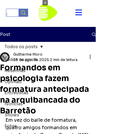
×
Post
Todos os posts
Guilherme Moro
Todos os posts
28 de ago. de 2025
2 min de leitura
Formandos em
Resenhas
psicologia fazem
Opinião
formatura antecipada
Entrevistas
na arquibancada do
Notícias
Barretão
Shows
Em vez do baile de formatura, 
Fotos
quatro amigos formandos em 