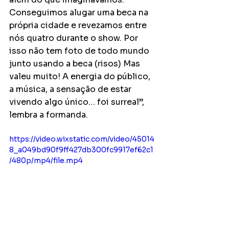
Conseguimos alugar uma beca na 
própria cidade e revezamos entre 
nós quatro durante o show. Por 
isso não tem foto de todo mundo 
junto usando a beca (risos) Mas 
valeu muito! A energia do público, 
a música, a sensação de estar 
vivendo algo único… foi surreal”, 
lembra a formanda.
https://video.wixstatic.com/video/45014
8_a049bd90f9ff427db300fc9917ef62c1
/480p/mp4/file.mp4