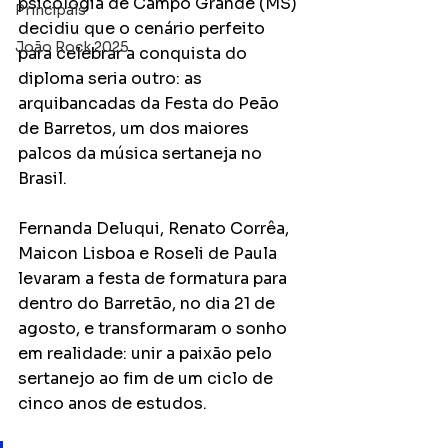
psicologia de Campo Grande (MS) 
Principais
decidiu que o cenário perfeito 
João Rock 2025
para celebrar a conquista do 
diploma seria outro: as 
arquibancadas da Festa do Peão 
de Barretos, um dos maiores 
palcos da música sertaneja no 
Brasil.
Fernanda Deluqui, Renato Corrêa, 
Maicon Lisboa e Roseli de Paula 
levaram a festa de formatura para 
dentro do Barretão, no dia 21 de 
agosto, e transformaram o sonho 
em realidade: unir a paixão pelo 
sertanejo ao fim de um ciclo de 
cinco anos de estudos. 