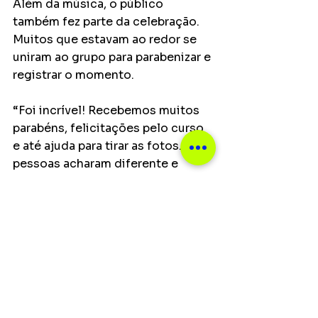
Além da música, o público 
também fez parte da celebração. 
Muitos que estavam ao redor se 
uniram ao grupo para parabenizar e 
registrar o momento.
“Foi incrível! Recebemos muitos 
parabéns, felicitações pelo curso 
e até ajuda para tirar as fotos. As 
pessoas acharam diferente e 
criativo comemorar a formatura 
de psicologia em Barretos e 
entraram na vibe com a gente”, 
concluiu.
Encerrando uma trajetória 
marcada por desafios 
acadêmicos, financeiros e 