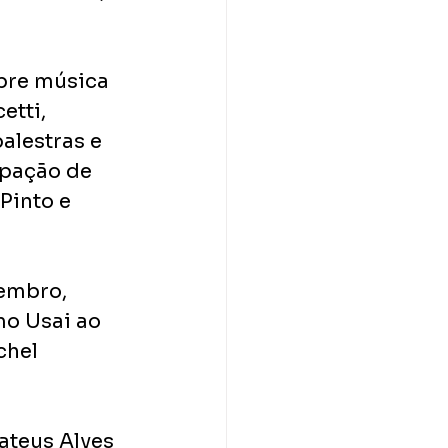
bre música 
tti, 
alestras e 
ipação de 
Pinto e 
embro, 
o Usai ao 
hel 
teus Alves 