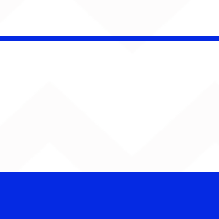
 Band OTHOÁ estreia
etáculo "Barroco
ical" na Casa Natura
ical com homenagem
lberto Gil