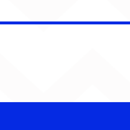
Barão Vermelho reúne
formação original em
show em Ribeirão Preto