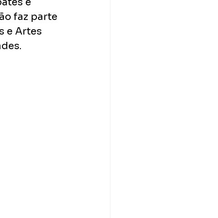
ates e 
o faz parte 
 e Artes 
ades.