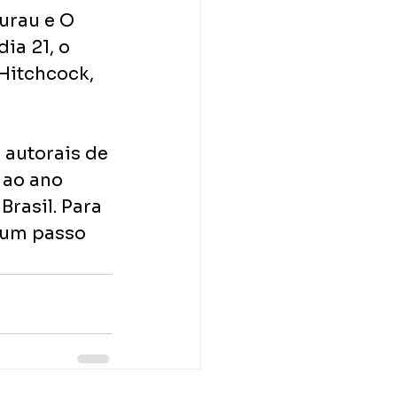
urau e O 
ia 21, o 
Hitchcock, 
 autorais de 
 ao ano 
rasil. Para 
 um passo 