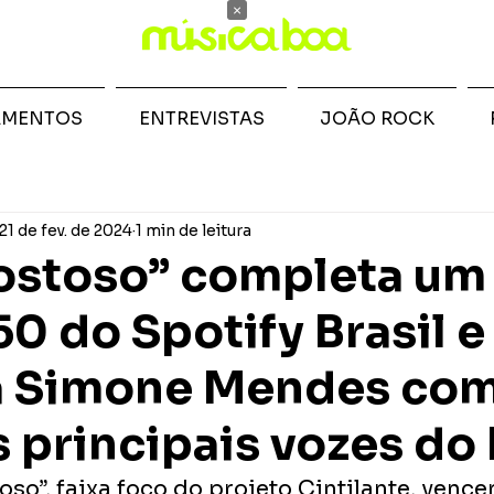
×
AMENTOS
ENTREVISTAS
JOÃO ROCK
21 de fev. de 2024
1 min de leitura
ostoso” completa um
50 do Spotify Brasil e
a Simone Mendes co
 principais vozes do 
so”, faixa foco do projeto Cintilante, vencer