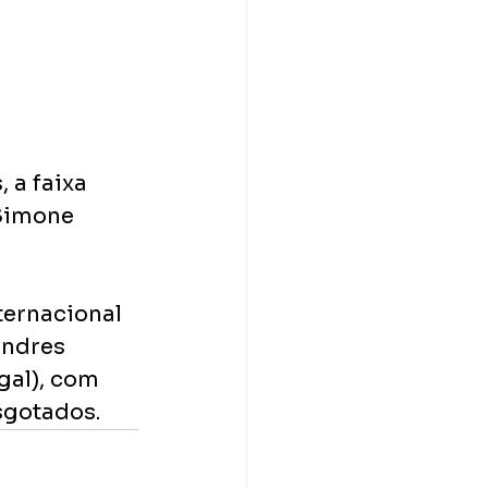
 a faixa 
Simone 
ternacional 
ondres 
gal), com 
sgotados.