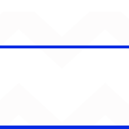
iel Elias faz da
ica uma herança de
r em “Canções Para
co e Malu”