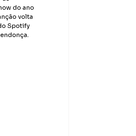
show do ano 
nção volta 
o Spotify 
Mendonça.