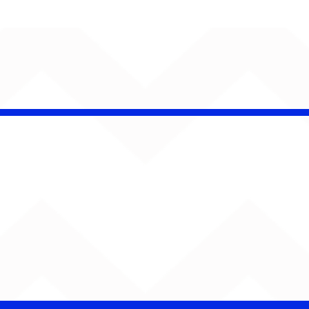
AUMENTA O SOM!
Semana estreia com
retorno de Jão, Ariana
Grande, Sorriso Maroto e
mais