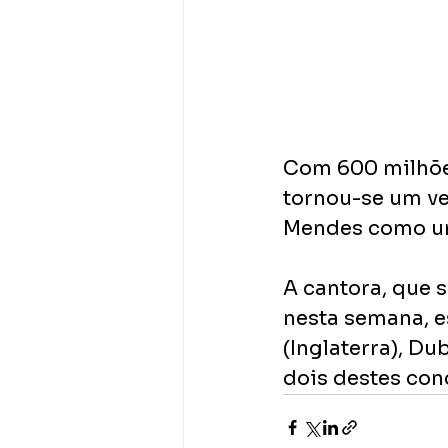
Com 600 milhões
tornou-se um v
Mendes como um
A cantora, que s
nesta semana, e
(Inglaterra), Du
dois destes con