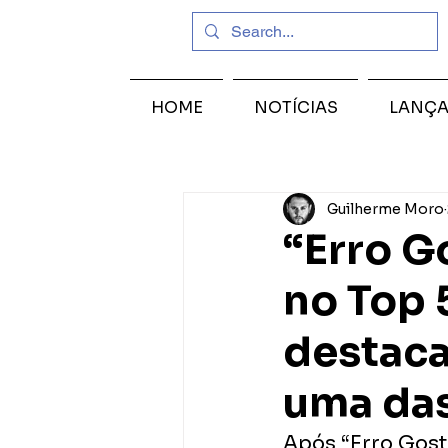
HOME
NOTÍCIAS
LANÇ
Guilherme Moro
“Erro G
no Top 
destac
uma das
Após “Erro Gosto