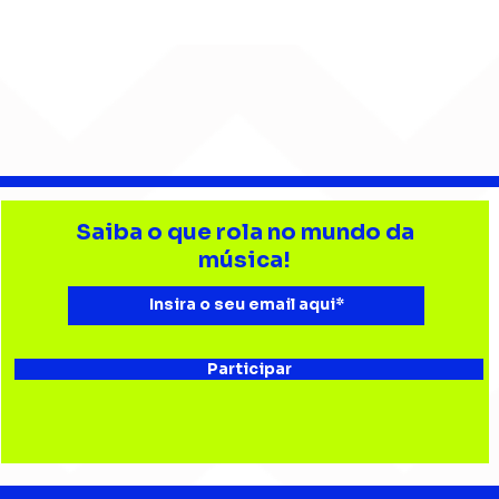
Gui Isnard conduz o ZERØ
Gabr
entre memória e
mús
Saiba o que rola no mundo da
reinvenção em “Labirinto
amo
música!
21”
Chi
Participar