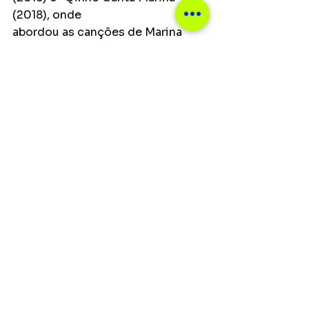
(2018), onde
abordou as canções de Marina 
Lima com grande destaque, além 
do EP “Gota”
(2021), com a participação de 
Mahmundi. Também atuou como 
produtor
musical em “Amor Geral” (sob o 
codinome T.R.U.E.), o mais recente 
disco da
cantora Fernanda Abreu.
"Sem dúvidas é o meu álbum com 
o conceito mais definido. Os 
outros tinham mais a 
característica de unir músicas. 
Desde o início, quando o projeto 
foi criando forma, eu e o Alberto 