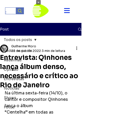
×
Post
Todos os posts
Guilherme Moro
Todos os posts
22 de out. de 2022
3 min de leitura
Entrevista: Qinhones
Resenhas
lança álbum denso,
Opinião
necessário e crítico ao
Entrevistas
Rio de Janeiro
Notícias
Na última sexta-feira (14/10), o 
Shows
cantor e compositor Qinhones 
lança o álbum
Fotos
“Centelha” em todas as 