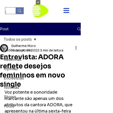
×
Post
Todos os posts
Guilherme Moro
Todos os posts
14 de set. de 2022
3 min de leitura
Entrevista: ADORA
Resenhas
reflete desejos
Opinião
femininos em novo
Entrevistas
single
Notícias
Voz potente e sonoridade 
Shows
marcante são apenas um dos 
atributos da cantora ADORA, que 
Fotos
apresentou na última sexta-feira 