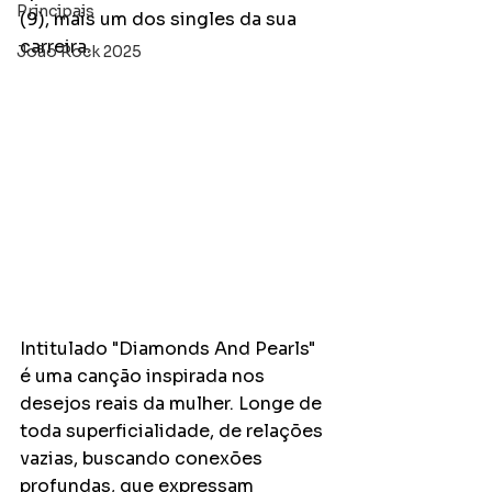
Principais
(9), mais um dos singles da sua 
carreira.
João Rock 2025
Intitulado "Diamonds And Pearls" 
é uma canção inspirada nos 
desejos reais da mulher. Longe de 
toda superficialidade, de relações 
vazias, buscando conexões 
profundas, que expressam 