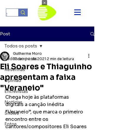
×
Post
Todos os posts
Guilherme Moro
Todos os posts
17 de nov. de 2021
2 min de leitura
Eli Soares e Thiaguinho
Resenhas
apresentam a faixa
Opinião
"Veraneio"
Entrevistas
Chega hoje às plataformas 
Notícias
digitais a canção inédita 
“Veraneio”, que marca o primeiro 
Shows
encontro entre os 
Fotos
cantores/compositores Eli Soares 