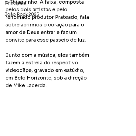
e Thiaguinho. A faixa, composta 
Principais
pelos dois artistas e pelo 
João Rock 2025
renomado produtor Prateado, fala 
sobre abrirmos o coração para o 
amor de Deus entrar e faz um 
convite para esse passeio de luz.
Junto com a música, eles também 
fazem a estreia do respectivo 
videoclipe, gravado em estúdio, 
em Belo Horizonte, sob a direção 
de Mike Lacerda.