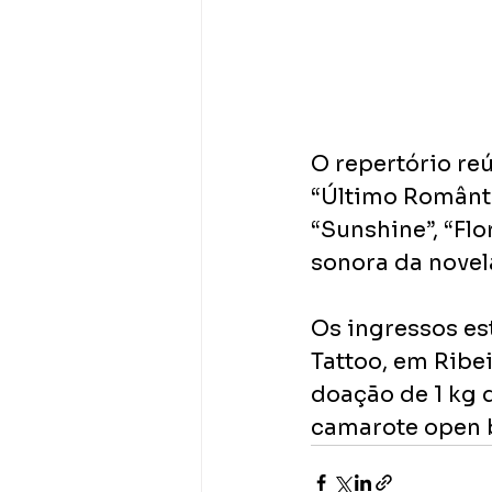
O repertório re
“Último Romântic
“Sunshine”, “Flo
sonora da novel
Os ingressos est
Tattoo, em Ribei
doação de 1 kg 
camarote open b