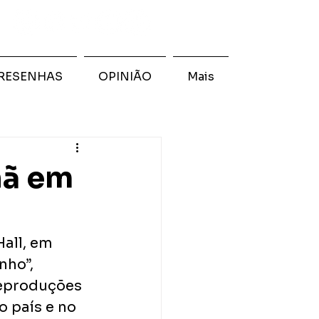
RESENHAS
OPINIÃO
Mais
hã em
all, em 
nho”, 
reproduções 
 país e no 