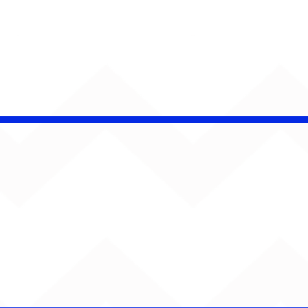
CHAMELEO acerta as
contas com o passado
em “Versão dos Fatos”