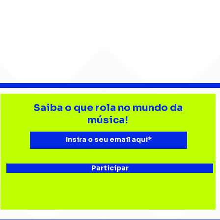
Barão Vermelho reúne
Beb
formação original em
enc
Saiba o que rola no mundo da
show em Ribeirão Preto
aud
música!
Esta
Bau
Participar