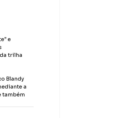
e” e 
s 
da trilha 
co Blandy 
mediante a 
 e também 