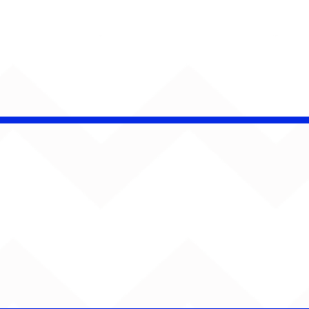
é Pacheco e Ubandu
erram trajetória com
iovisual gravado na
ção Ferroviária de
ru