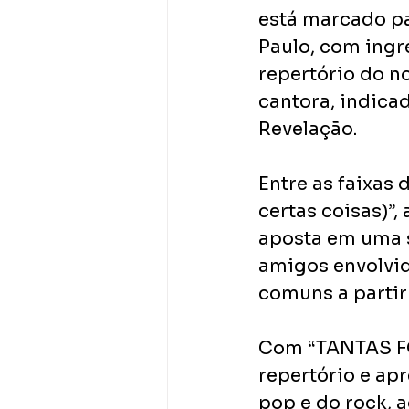
está marcado pa
Paulo, com ingr
repertório do n
cantora, indica
Revelação.
Entre as faixas 
certas coisas)”
aposta em uma s
amigos envolvid
comuns a parti
Com “TANTAS FO
repertório e ap
pop e do rock,