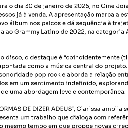
ra o dia 30 de janeiro de 2026, no Cine Joi
essos já à venda. A apresentação marca a est
ovo álbum nos palcos e dá sequência à trajet
da ao Grammy Latino de 2022, na categoria A
do disco, o destaque é “coincidentemente (t
, apontada como a música central do projeto.
onoridade pop rock e aborda a relação entr
os em um sentimento indefinido, explorand
r de uma abordagem leve e contemporânea.
RMAS DE DIZER ADEUS”, Clarissa amplia s
resenta um trabalho que dialoga com referên
 ao mesmo tempo em que propõe novas direç