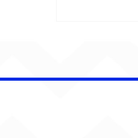
Barão Vermelho reúne
formação original em
show em Ribeirão Preto