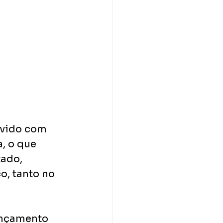
lvido com 
, o que 
ado, 
o, tanto no 
ançamento 