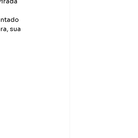
virada 
entado 
ra, sua 