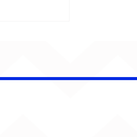
 Band OTHOÁ estreia
etáculo "Barroco
ical" na Casa Natura
ical com homenagem
lberto Gil