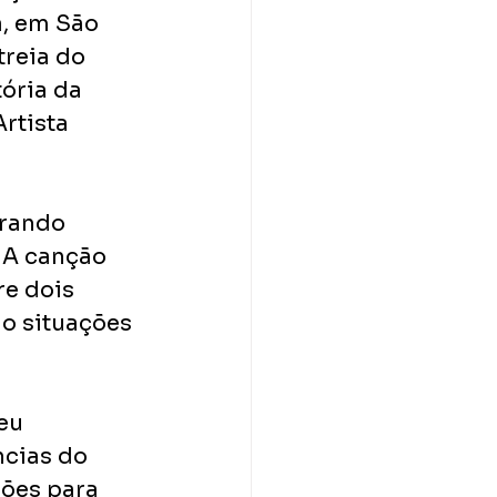
a, em São 
reia do 
ória da 
rtista 
irando 
 A canção 
e dois 
o situações 
eu 
cias do 
ões para 