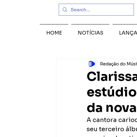
HOME
NOTÍCIAS
LANÇ
Redação do Músi
Clariss
estúdio
da nova
A cantora cari
seu terceiro ál