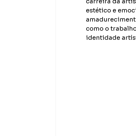
carreira da arti
estético e emoc
amadurecimento 
como o trabalho
identidade artís