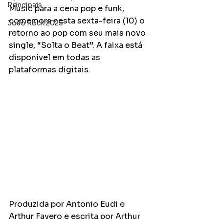
Principais
Music para a cena pop e funk, 
comemora nesta sexta-feira (10) o 
João Rock 2025
retorno ao pop com seu mais novo 
single, “Solta o Beat”. A faixa está 
disponível em todas as 
plataformas digitais. 
Produzida por Antonio Eudi e 
Arthur Favero e escrita por Arthur 