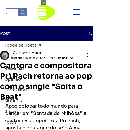
×
Post
Todos os posts
Guilherme Moro
Todos os posts
10 de fev. de 2023
2 min de leitura
Cantora e compositora
Resenhas
Pri Pach retorna ao pop
Opinião
com o single "Solta o
Entrevistas
Beat"
Notícias
Após colocar todo mundo para 
Shows
dançar em “Sentada de Milhões”, a 
cantora e compositora Pri Pach, 
Fotos
aposta e destaque do selo Alma 